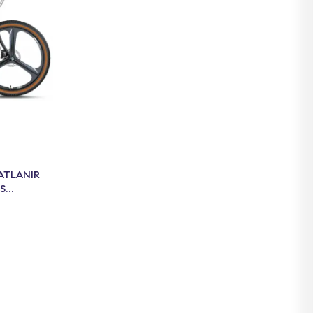
ATLANIR
ES