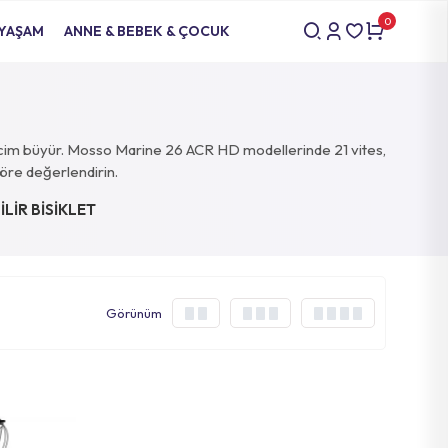
0
 YAŞAM
ANNE & BEBEK & ÇOCUK
tlı hacim büyür. Mosso Marine 26 ACR HD modellerinde 21 vites,
 göre değerlendirin.
LİR BİSİKLET
Görünüm