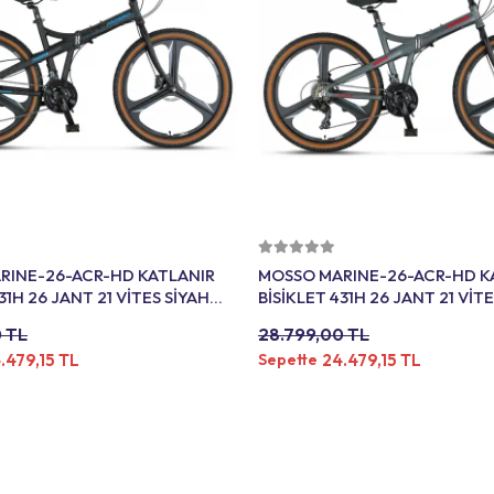
Sepete Ekle
Sepete Ekle
RINE-26-ACR-HD KATLANIR
MOSSO MARINE-26-ACR-HD K
31H 26 JANT 21 VİTES SİYAH
BİSİKLET 431H 26 JANT 21 VİT
ANTRASİT KIRMIZI
 TL
28.799,00 TL
.479,15 TL
24.479,15 TL
Sepette