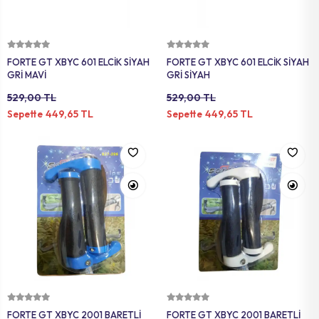
MAT
SELE KILIFI
SELE
VOLEYBOL
BİSİKLET 
Sepete Ekle
Sepete Ekle
FORTE GT XBYC 601 ELCİK SİYAH
FORTE GT XBYC 601 ELCİK SİYAH
FUTBOL T
BİSİKLET 
GRİ MAVİ
GRİ SİYAH
529,00 TL
529,00 TL
BONE
SELE BORU
449,65 TL
449,65 TL
Sepette
Sepette
BOKS DİŞLİ
BİSİKLET 
BİSİKLET 
Sepete Ekle
Sepete Ekle
FORTE GT XBYC 2001 BARETLİ
FORTE GT XBYC 2001 BARETLİ