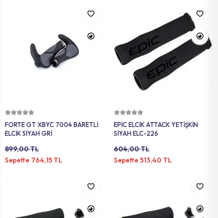
Sepete Ekle
Sepete Ekle
FORTE GT XBYC 7004 BARETLİ
EPİC ELCİK ATTACK YETİŞKİN
ELCİK SİYAH GRİ
SİYAH ELC-226
899,00 TL
604,00 TL
764,15 TL
513,40 TL
Sepette
Sepette