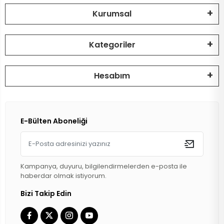
Kurumsal
DİZLİK
HOPARLÖR
BİSİKLET İÇ
Kategoriler
MAT
SELE KILIFI
SELE
VOLEYBOL
BİSİKLET 
Hesabım
FUTBOL TO
BİSİKLET 
BONE
SELE BORU
E-Bülten Aboneliği
BOKS DİŞLİ
BİSİKLET 
BİSİKLET 
Kampanya, duyuru, bilgilendirmelerden e-posta ile
haberdar olmak istiyorum.
Bizi Takip Edin