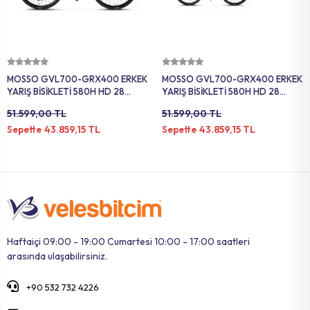
Sepete Ekle
Sepete Ekle
MOSSO GVL700-GRX400 ERKEK
MOSSO GVL700-GRX400 ERKEK
YARIŞ BİSİKLETİ 580H HD 28
YARIŞ BİSİKLETİ 580H HD 28
JANT 20 VİTES ANTRASIT-LIME
JANT 20 VİTES ANTRASIT-LIME
51.599,00 TL
51.599,00 TL
43.859,15 TL
43.859,15 TL
Sepette
Sepette
Haftaiçi 09:00 - 19:00 Cumartesi 10:00 - 17:00 saatleri
arasında ulaşabilirsiniz.
+90 532 732 4226