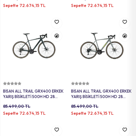
72.674,15 TL
72.674,15 TL
Sepette
Sepette
Sepete Ekle
Sepete Ekle
BİSAN ALL TRAIL GRX400 ERKEK
BİSAN ALL TRAIL GRX400 ERKEK
YARIŞ BİSİKLETİ 500H HD 28
YARIŞ BİSİKLETİ 500H HD 28
JANT 20 VİTES PARLAK GRİ
JANT 20 VİTES AÇIK GRİ SARI
85.499,00 TL
85.499,00 TL
SİYAH
72.674,15 TL
72.674,15 TL
Sepette
Sepette