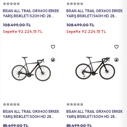
Sepete Ekle
Sepete Ekle
BİSAN ALL TRAIL GRX600 ERKEK
BİSAN ALL TRAIL GRX600 ERKEK
YARIŞ BİSİKLETİ 520H HD 28
YARIŞ BİSİKLETİ 540H HD 28
JANT 22 VİTES AÇIK GRİ SARI
JANT 22 VİTES PARLAK GRİ
108.499,00 TL
108.499,00 TL
SİYAH
92.224,15 TL
92.224,15 TL
Sepette
Sepette
Sepete Ekle
Sepete Ekle
BİSAN ALL TRAIL GRX400 ERKEK
BİSAN ALL TRAIL GRX400 ERKEK
YARIŞ BİSİKLETİ 500H HD 28
YARIŞ BİSİKLETİ 500H HD 28
JANT 20 VİTES MAT SİYAH
JANT 20 VİTES MAT SİYAH
85.499,00 TL
85.499,00 TL
KIRMIZI
TURUNCU