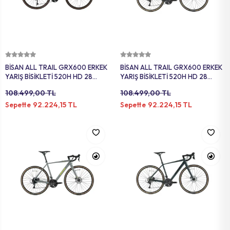
MAT
SELE KILIFI
SELE
VOLEYBOL
BİSİKLET 
FUTBOL T
BİSİKLET 
Sepete Ekle
Sepete Ekle
BİSAN ALL TRAIL GRX600 ERKEK
BİSAN ALL TRAIL GRX600 ERKEK
BONE
SELE BORU
YARIŞ BİSİKLETİ 520H HD 28
YARIŞ BİSİKLETİ 520H HD 28
JANT 22 VİTES MAT SİYAH
JANT 22 VİTES PARLAK GRİ
108.499,00 TL
108.499,00 TL
BOKS DİŞLİ
BİSİKLET 
TURUNCU
SİYAH
92.224,15 TL
92.224,15 TL
Sepette
Sepette
BİSİKLET 