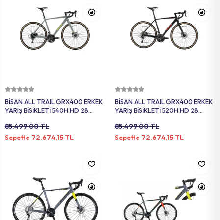
Sepete Ekle
Sepete Ekle
BİSAN ALL TRAIL GRX400 ERKEK
BİSAN ALL TRAIL GRX400 ERKEK
YARIŞ BİSİKLETİ 540H HD 28
YARIŞ BİSİKLETİ 520H HD 28
JANT 20 VİTES AÇIK GRİ SARI
JANT 20 VİTES MAT SİYAH
85.499,00 TL
85.499,00 TL
KIRMIZI
72.674,15 TL
72.674,15 TL
Sepette
Sepette