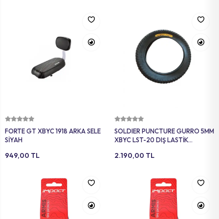
Sepete Ekle
Sepete Ekle
FORTE GT XBYC 1918 ARKA SELE
SOLDIER PUNCTURE GURRO 5MM
SİYAH
XBYC LST-20 DIŞ LASTİK
20X4.00 SİYAH
949,00 TL
2.190,00 TL