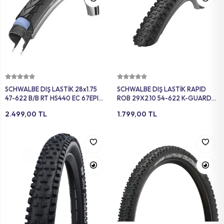
Sepete Ekle
Sepete Ekle
SCHWALBE DIŞ LASTİK 28x1.75
SCHWALBE DIŞ LASTİK RAPID
47-622 B/B RT HS440 EC 67EPI
ROB 29X2.10 54-622 K-GUARD
TI. 33B MARATON PLUS
B/B-SK HS425 SBC 50EPI SIYAH
2.499,00 TL
1.799,00 TL
REFLEKTORLU SİYAH