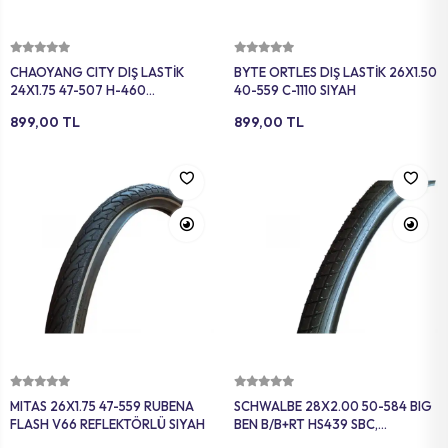
Sepete Ekle
Sepete Ekle
CHAOYANG CITY DIŞ LASTİK
BYTE ORTLES DIŞ LASTİK 26X1.50
24X1.75 47-507 H-460
40-559 C-1110 SIYAH
SIYAH/BEYAZ YANAK
899,00 TL
899,00 TL
Sepete Ekle
Sepete Ekle
MITAS 26X1.75 47-559 RUBENA
SCHWALBE 28X2.00 50-584 BIG
FLASH V66 REFLEKTÖRLÜ SIYAH
BEN B/B+RT HS439 SBC,
REFLEKTÖRLÜ SİYAH