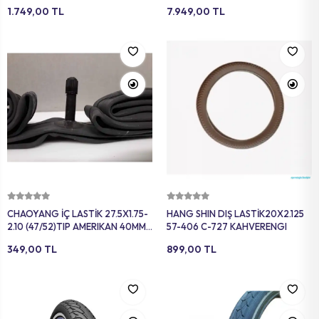
DAHİL
MT410(R) KANATSIZ
1.749,00 TL
7.949,00 TL
ADAPTÖRSÜZ SİYAH
Sepete Ekle
Sepete Ekle
CHAOYANG İÇ LASTİK 27.5X1.75-
HANG SHIN DIŞ LASTİK20X2.125
2.10 (47/52)TIP AMERIKAN 40MM
57-406 C-727 KAHVERENGI
SİYAH
349,00 TL
899,00 TL