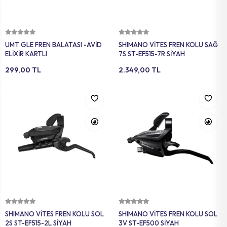
MAT
SELE KILIFI
SELE
VOLEYBOL
BİSİKLET 
Sepete Ekle
Sepete Ekle
UMT GLE FREN BALATASI -AVİD
SHIMANO VİTES FREN KOLU SAĞ
FUTBOL T
BİSİKLET 
ELİXİR KARTLI
7S ST-EF515-7R SİYAH
299,00 TL
2.349,00 TL
BONE
SELE BORU
BOKS DİŞLİ
BİSİKLET 
BİSİKLET 
Sepete Ekle
Sepete Ekle
SHIMANO VİTES FREN KOLU SOL
SHIMANO VİTES FREN KOLU SOL
2S ST-EF515-2L SİYAH
3V ST-EF500 SİYAH