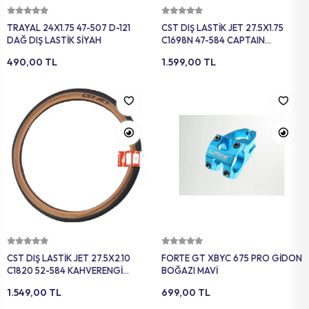
Sepete Ekle
Sepete Ekle
TRAYAL 24X1.75 47-507 D-121
CST DIŞ LASTİK JET 27.5X1.75
DAĞ DIŞ LASTİK SİYAH
C1698N 47-584 CAPTAIN
ALLROUND ZIRHLI (EPS) SİYAH
490,00 TL
1.599,00 TL
Sepete Ekle
Sepete Ekle
CST DIŞ LASTİK JET 27.5X2.10
FORTE GT XBYC 675 PRO GİDON
C1820 52-584 KAHVERENGİ
BOĞAZI MAVİ
YANAK SİYAH
1.549,00 TL
699,00 TL