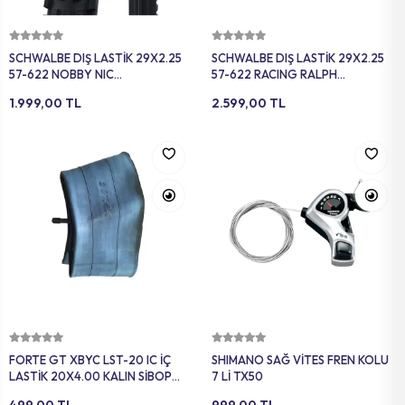
Sepete Ekle
Sepete Ekle
SCHWALBE DIŞ LASTİK 29X2.25
SCHWALBE DIŞ LASTİK 29X2.25
57-622 NOBBY NIC
57-622 RACING RALPH
PERFORMANCE B/B-SK HS602
PERFORMANCE (TUBELESS
1.999,00 TL
2.599,00 TL
AddIx 67EPI B SIYAH
READY) B/B HS490 ADDIX 67EPI
SİYAH
Sepete Ekle
Sepete Ekle
FORTE GT XBYC LST-20 IC İÇ
SHIMANO SAĞ VİTES FREN KOLU
LASTİK 20X4.00 KALIN SİBOP
7 Lİ TX50
SİYAH