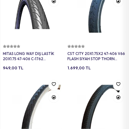
Sepete Ekle
Sepete Ekle
MITAS LONG WAY DIŞ LASTİK
CST CITY 20X1.75X2 47-406 V66
20X1.75 47-406 C-1762
FLASH SIYAH STOP THORN
REFLEKTÖRLÜ SİYAH
KORUMALI REFLEKTÖRLÜ SİYAH
949,00 TL
1.699,00 TL