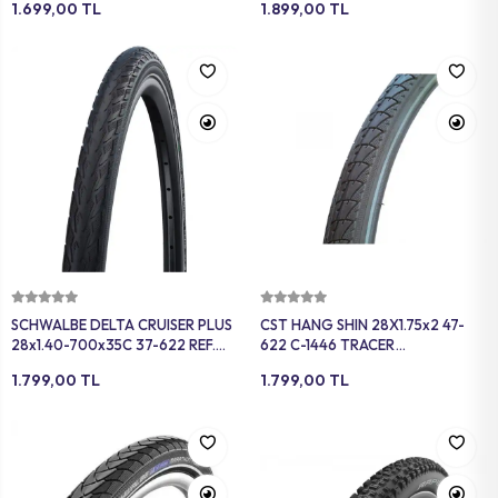
1.699,00 TL
1.899,00 TL
Sepete Ekle
Sepete Ekle
SCHWALBE DELTA CRUISER PLUS
CST HANG SHIN 28X1.75x2 47-
28x1.40-700x35C 37-622 REF.
622 C-1446 TRACER
PATL. DIRENÇ GREEN
REFLEKTÖRLÜ KAHVERENGI
1.799,00 TL
1.799,00 TL
COMPOUND 50EPI SİYAH