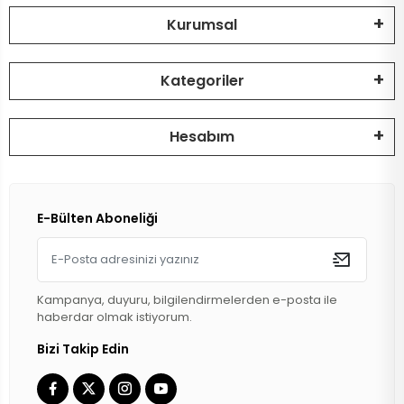
Kurumsal
DİZLİK
HOPARLÖR
BİSİKLET İÇ
Kategoriler
MAT
SELE KILIFI
SELE
VOLEYBOL
BİSİKLET 
Hesabım
FUTBOL TO
BİSİKLET 
BONE
SELE BORU
E-Bülten Aboneliği
BOKS DİŞLİ
BİSİKLET 
BİSİKLET 
Kampanya, duyuru, bilgilendirmelerden e-posta ile
haberdar olmak istiyorum.
Bizi Takip Edin