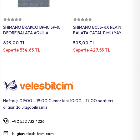
MAT
SELE KILIFI
SELE
VOLEYBOL
BİSİKLET 
Sepete Ekle
Sepete Ekle
SHIMANO BRAKCO BP-10 SP-10
SHIMANO B05S-RX REAİN
FUTBOL T
BİSİKLET 
DEORE BALATA AQUILA
BALATA ÇATAL PİMLİ YAY
629,00 TL
503,00 TL
BONE
SELE BORU
534,65 TL
427,55 TL
Sepette
Sepette
BOKS DİŞLİ
BİSİKLET 
BİSİKLET 
Haftaiçi 09:00 - 19:00 Cumartesi 10:00 - 17:00 saatleri
arasında ulaşabilirsiniz.
+90 532 732 4226
bilgi@velesbitcim.com