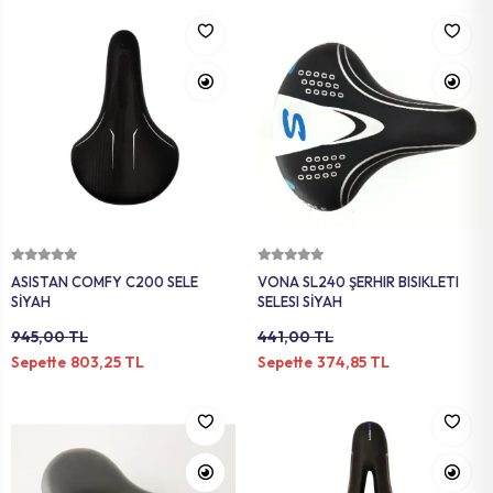
Sepete Ekle
Sepete Ekle
ASISTAN COMFY C200 SELE
VONA SL240 ŞERHIR BISIKLETI
SİYAH
SELESI SİYAH
945,00 TL
441,00 TL
803,25 TL
374,85 TL
Sepette
Sepette