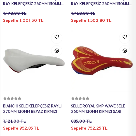
RAY KELEPÇESİZ 260MM 130MM
RAY KELEPÇESİZ 260MM 130MM
BEYAZ KIRMIZI
SİYAH
1.178,00 TL
1.768,00 TL
1.001,30 TL
1.502,80 TL
Sepette
Sepette
Sepete Ekle
Sepete Ekle
BIANCHI SELE KELEPÇESİZ RAYLI
SELLE ROYAL SMP WAVE SELE
270MM 130MM BEYAZ KIRMIZI
260MM 130MM KIRMIZI SARI
1.121,00 TL
885,00 TL
952,85 TL
752,25 TL
Sepette
Sepette