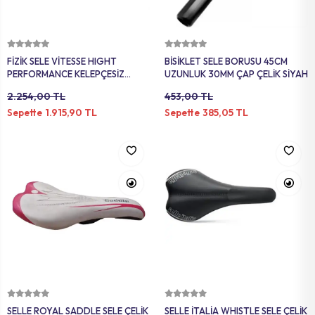
MAT
SELE KILIFI
SELE
VOLEYBOL
BİSİKLET 
Sepete Ekle
Sepete Ekle
FİZİK SELE VİTESSE HIGHT
BİSİKLET SELE BORUSU 45CM
FUTBOL T
BİSİKLET 
PERFORMANCE KELEPÇESİZ
UZUNLUK 30MM ÇAP ÇELİK SİYAH
260MM 150MM BEYAZ PEMBE
2.254,00 TL
453,00 TL
BONE
SELE BORU
1.915,90 TL
385,05 TL
Sepette
Sepette
BOKS DİŞLİ
BİSİKLET 
BİSİKLET 
Sepete Ekle
Sepete Ekle
SELLE ROYAL SADDLE SELE ÇELİK
SELLE İTALİA WHISTLE SELE ÇELİK