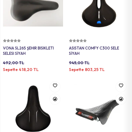
Sepete Ekle
Sepete Ekle
VONA SL265 ŞEHIR BISIKLETI
ASISTAN COMFY C300 SELE
SELESI SİYAH
SİYAH
492,00 TL
945,00 TL
418,20 TL
803,25 TL
Sepette
Sepette