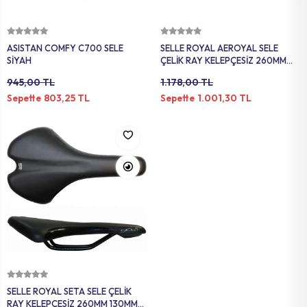
Sepete Ekle
Sepete Ekle
ASISTAN COMFY C700 SELE
SELLE ROYAL AEROYAL SELE
SİYAH
ÇELİK RAY KELEPÇESİZ 260MM
130MM SİYAH
945,00 TL
1.178,00 TL
803,25 TL
1.001,30 TL
Sepette
Sepette
Sepete Ekle
SELLE ROYAL SETA SELE ÇELİK
RAY KELEPÇESİZ 260MM 130MM