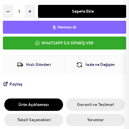
MAT
SELE KILIFI
SELE
Sepete Ekle
VOLEYBOL
BİSİKLET 
Hemen Al
FUTBOL T
BİSİKLET 
BONE
SELE BORU
WHATSAPP İLE SİPARİŞ VER
BOKS DİŞLİ
BİSİKLET 
Hızlı Gönderi
İade ve Değişim
BİSİKLET 
Paylaş
Ürün Açıklaması
Garanti ve Teslimat
Taksit Seçenekleri
Yorumlar