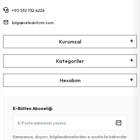
MAT
SELE KILIFI
SELE
+90 532 732 4226
VOLEYBOL
BİSİKLET 
bilgi@velesbitcim.com
FUTBOL T
BİSİKLET 
Kurumsal
BONE
SELE BORU
BOKS DİŞLİ
BİSİKLET 
Kategoriler
BİSİKLET 
Hesabım
E-Bülten Aboneliği
Kampanya, duyuru, bilgilendirmelerden e-posta ile haberdar