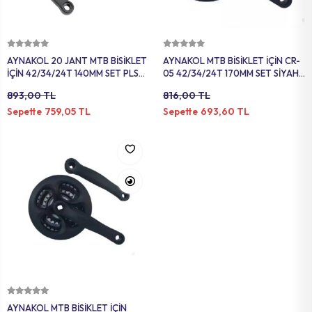
MAT
SELE KILIFI
SELE
VOLEYBOL
BİSİKLET 
Sepete Ekle
Sepete Ekle
AYNAKOL 20 JANT MTB BİSİKLET
AYNAKOL MTB BİSİKLET İÇİN CR-
FUTBOL T
BİSİKLET 
İÇİN 42/34/24T 140MM SET PLS
05 42/34/24T 170MM SET SİYAH
KAPLI KARBON DESEN SİYAH
AYK-316
893,00 TL
816,00 TL
AYK-325
BONE
SELE BORU
759,05 TL
693,60 TL
Sepette
Sepette
BOKS DİŞLİ
BİSİKLET 
BİSİKLET 
Sepete Ekle
AYNAKOL MTB BİSİKLET İÇİN