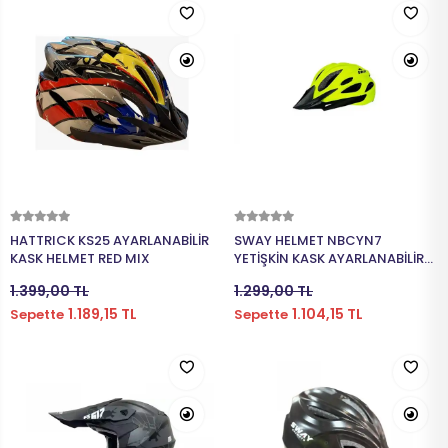
Sepete Ekle
Sepete Ekle
HATTRICK KS25 AYARLANABİLİR
SWAY HELMET NBCYN7
KASK HELMET RED MIX
YETİŞKİN KASK AYARLANABİLİR
EN 1078 SARI
1.399,00 TL
1.299,00 TL
1.189,15 TL
1.104,15 TL
Sepette
Sepette