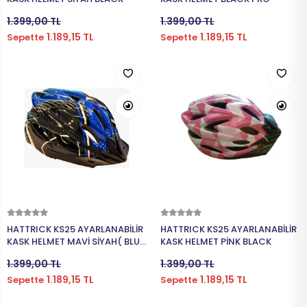
1.399,00 TL
1.399,00 TL
DİZLİK
HOPARLÖR
BİSİKLET İÇ
1.189,15 TL
1.189,15 TL
Sepette
Sepette
MAT
SELE KILIFI
SELE
VOLEYBOL
BİSİKLET 
FUTBOL TO
BİSİKLET 
BONE
SELE BORU
BOKS DİŞLİ
BİSİKLET 
Sepete Ekle
Sepete Ekle
BİSİKLET 
HATTRICK KS25 AYARLANABİLİR
HATTRICK KS25 AYARLANABİLİR
KASK HELMET MAVİ SİYAH( BLUE
KASK HELMET PİNK BLACK
BLACK )
1.399,00 TL
1.399,00 TL
1.189,15 TL
1.189,15 TL
Sepette
Sepette