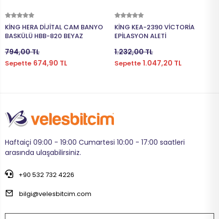
29 JANT KA
26 JANT ER
20 JANT KA
14 JANT ER
KOŞU BAND
HENTBOL 
BİSİKLET AY
BİSİKLET TA
BİSİKLET Zİ
TEPSİ
Sepete Ekle
Sepete Ekle
KİNG HERA DİJİTAL CAM BANYO
KİNG KEA-2390 VİCTORİA
24 JANT ER
GÖĞÜS YA
BOKS TORB
MATARA / 
BİSİKLET D
TERMOS
BASKÜLÜ HBB-820 BEYAZ
EPİLASYON ALETİ
794,00 TL
1.232,00 TL
KAPI BARFİ
TENİS RAKE
BİSİKLET A
BİSİKLET D
TENCERE
674,90 TL
1.047,20 TL
Sepette
Sepette
ANTREMAN 
TENİS TOP
BİSİKLET K
BİSİKLET Ö
TAVA
TENİS MAS
BİSİKLET S
BİSİKLET 
RENDE
BADMİNTON
BİSİKLET M
BİSİKLET K
KAVANOZ
Haftaiçi 09:00 - 19:00 Cumartesi 10:00 - 17:00 saatleri
TRAMBOLİ
BİSİKLET 
BİSİKLET DI
arasında ulaşabilirsiniz.
DENİZ GÖ
BİSİKLET 
BİSİKLET P
+90 532 732 4226
bilgi@velesbitcim.com
ŞİŞME HAV
BİSİKLET 
BİSİKLET 
PİLATES BA
ELCİK
BİSİKLET 