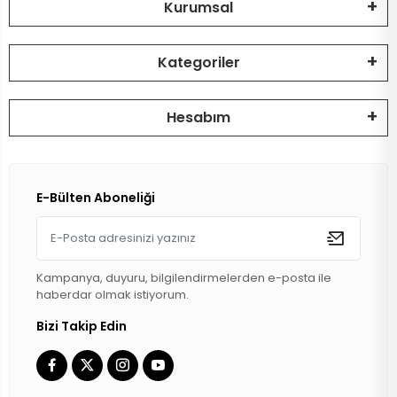
Kurumsal
DİZLİK
HOPARLÖR
BİSİKLET İÇ
Kategoriler
MAT
SELE KILIFI
SELE
Hesabım
VOLEYBOL
BİSİKLET 
FUTBOL TO
BİSİKLET 
E-Bülten Aboneliği
BONE
SELE BORU
BOKS DİŞLİ
BİSİKLET 
Kampanya, duyuru, bilgilendirmelerden e-posta ile
BİSİKLET 
haberdar olmak istiyorum.
Bizi Takip Edin