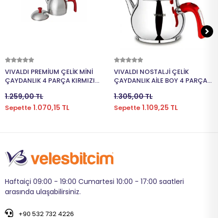
Sepete Ekle
Sepete Ekle
VIVALDI PREMİUM ÇELİK MİNİ
VIVALDI NOSTALJİ ÇELİK
ÇAYDANLIK 4 PARÇA KIRMIZI
ÇAYDANLIK AİLE BOY 4 PARÇA
KUPLU G028
G045
1.259,00 TL
1.305,00 TL
1.070,15 TL
1.109,25 TL
Sepette
Sepette
Haftaiçi 09:00 - 19:00 Cumartesi 10:00 - 17:00 saatleri
arasında ulaşabilirsiniz.
+90 532 732 4226