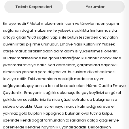
Taksit Seçenekleri
Yorumlar
Emaye nedir? Metal malzemenin cam ve türevlerinden yapımı
sağlanan doğal malzeme ile yüksek sıcaklıkta fırınlanmasıyla
ortaya çıkan %100 sağlıklı yapısı ile bütün testlerden onay alan
güvenilir tek pişirme ürünüdür. Emaye Nasıl Kullanılır? Yüksek
ateşe maruz bırakılmadan adım adım ısı yükseltilmesi önerilir.
Bulaşık makinesinde ise gönül rahatlığıyla kullanbilir ancak elde
yıkanması tavsiye edilir. Sert darbelere, çarpmalara dayanıklı
olmasının yanında yere düşme vb. hususlara dikkat edilmesi
tavsiye edilir. Eski zamanların nostaljik modasına uyum
sağlayacak, çaylarınıza lezzet katacak olan; Hüma Qualita Emaye
Çaydanlık.. Emayenin sağlıklı dokunuşu ile çay keyfinizi en güzel
şekilde en sevdikleriniz ile nice güzel sofralarda buluşmanıza
sebep olacaktır. Uzun süreli ısıya maruz kalmadığı sürece el
yakmaz gold kulpları, kapağında bulunan oval tutma kulpu,
üzerinde kendi doğal formundan tasarlanan dalga çizgileriyle
görenlerde kendine hayranlık uyandıracaktır. Dekorasyon