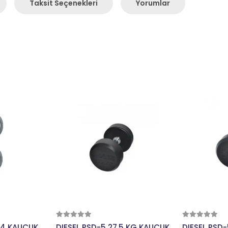
Taksit Seçenekleri
Yorumlar
kle
Sepete Ekle
Se
P 4 KAUÇUK
DIESEL PSD-5 27.5 KG KAUÇUK
DIESEL PSD