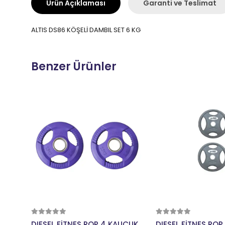
Ürün Açıklaması
Garanti ve Teslimat
ALTIS DS86 KÖŞELİ DAMBIL SET 6 KG
Benzer Ürünler
Sepete Ekle
Sepete E
DIESEL FİTNES ROP 4 KAUÇUK
DIESEL FİTNES RO