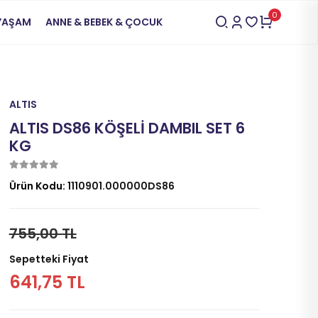
0
 YAŞAM
ANNE & BEBEK & ÇOCUK
ALTIS
ALTIS DS86 KÖŞELİ DAMBIL SET 6
KG
Ürün Kodu:
1110901.000000DS86
755,00 TL
Sepetteki Fiyat
641,75 TL