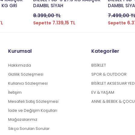
5 KG GRİ
DAMBIL SİYAH
DAMBIL SİY
8.399,00 TL
7.499,00 T
TL
7.139,15 TL
6.3
Sepette
Sepette
Kurumsal
Kategoriler
Hakkımızda
BİSİKLET
Gizlilik Sözleşmesi
SPOR & OUTDOOR
Kullanıcı Sözleşmesi
BİSİKLET AKSESUAR YE
İletişim
EV & YAŞAM
Mesafeli Satış Sözleşmesi
ANNE & BEBEK & ÇOCU
İade ve Değişim Koşulları
Mağazalarımız
Sıkça Sorulan Sorular