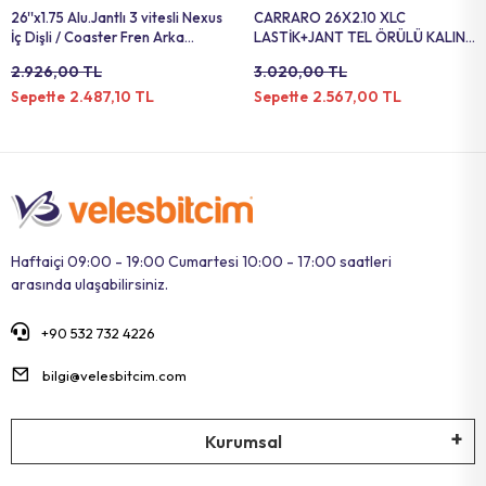
26''x1.75 Alu.Jantlı 3 vitesli Nexus
CARRARO 26X2.10 XLC
İç Dişli / Coaster Fren Arka
LASTİK+JANT TEL ÖRÜLÜ KALIN
Tekerlek Takım
TEKERLEK DAĞ DISK UYUMLU
2.926,00 TL
3.020,00 TL
2.487,10 TL
2.567,00 TL
Sepette
Sepette
Haftaiçi 09:00 - 19:00 Cumartesi 10:00 - 17:00 saatleri
arasında ulaşabilirsiniz.
+90 532 732 4226
bilgi@velesbitcim.com
Kurumsal