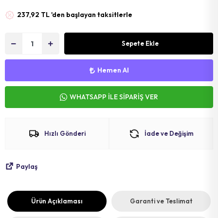
MAT
SELE KILIFI
SELE
237,92 TL 'den başlayan taksitlerle
VOLEYBOL
BİSİKLET 
Sepete Ekle
FUTBOL T
BİSİKLET 
BONE
SELE BORU
Hemen Al
BOKS DİŞLİ
BİSİKLET 
WHATSAPP İLE SİPARİŞ VER
BİSİKLET 
Hızlı Gönderi
İade ve Değişim
Paylaş
Ürün Açıklaması
Garanti ve Teslimat