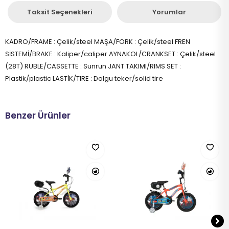
Taksit Seçenekleri
Yorumlar
KADRO/FRAME : Çelik/steel MAŞA/FORK : Çelik/steel FREN
SİSTEMİ/BRAKE : Kaliper/caliper AYNAKOL/CRANKSET : Çelik/steel
(28T) RUBLE/CASSETTE : Sunrun JANT TAKIMI/RIMS SET :
Plastik/plastic LASTİK/TIRE : Dolgu teker/solid tire
Benzer Ürünler