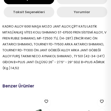
Taksit Seçenekleri
Yorumlar
KADRO ALLOY 6061 MAŞA MOZO JANT ALLOY,ÇİFT KATLI LASTİK
MITAS/ANLAŞ VİTES KOLU SHIMANO ST-EF500 FREN SİSTEMİ ALLOY, V
FREN RUBLE SHIMANO, MF-TZ500 7'Lİ, (14-28T) ZİNCİR KMC ÖN
AKTARICI SHIMANO, TOURNEY FD-TY500 ARKA AKTARICI SHIMANO,
TOURNEY RD-TY300 ÖN JANT GÖBEĞİ ALLOY ARKA JANT GÖBEĞİ
ALLOY FURŞ TAKIMI NECO AYNAKOL SHIMANO , TY 501 (42-34-24T)
GİDON B+PLUS JANT ÖLÇÜSÜ 26" - 27.5” - 29” SELE B+PLUS AĞIRLIK
(Kg.) 14,52
Benzer Ürünler