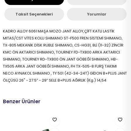
Taksit Seçenekleri
Yorumlar
KADRO ALLOY 6061 MAŞA MOZO JANT ALLOY,ÇİFT KATLI LASTİK
MITAS/CST VİTES KOLU SHIMANO ST-F500 FREN SİSTEMİ SHIMANO,
TX-805 MEKANİK DİSK RUBLE SHIMANO, CS-HG31, 8Lİ (11-32) ZİNCİR
KMC ÖN AKTARICI SHIMANO, TOURNEY FD-TX800 ARKA AKTARICI
SHIMANO, TOURNEY RD-TX800 ÖN JANT GÖBEĞİ SHIMANO, HB-
TX505 ARKA JANT GÖBEĞİ SHIMANO, FH TX-505-8 FURŞ TAKIMI
NECO AYNAKOL SHIMANO , TY 501 (42-34-24T) GİDON B+PLUS JANT
ÖLÇÜSÜ 26" - 27.5” - 29” SELE B+PLUS AĞIRLIK (Kg.) 14,54
Benzer Ürünler