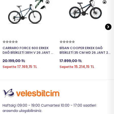
Sepete Ekle
Sepete Ekle
CARRARO FORCE 600 ERKEK
BİSAN COOPER ERKEK DAĞ
DAĞ BİSİKLETİ 381H V 26 JANT 21
BİSİKLETİ 35 CM MD 26 JANT 21
VİTES MAT KOYU YEŞİL AÇIK
VİTES MAT SİYAH MAVİ
20.199,00 TL
17.899,00 TL
YEŞİL BEYAZ
17.169,15 TL
15.214,15 TL
Sepette
Sepette
Haftaiçi 09:00 - 19:00 Cumartesi 10:00 - 17:00 saatleri
arasında ulaşabilirsiniz.