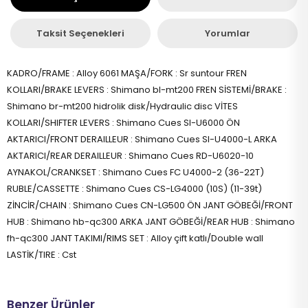
Taksit Seçenekleri
Yorumlar
KADRO/FRAME : Alloy 6061 MAŞA/FORK : Sr suntour FREN
KOLLARI/BRAKE LEVERS : Shimano bl-mt200 FREN SİSTEMİ/BRAKE :
Shimano br-mt200 hidrolik disk/Hydraulic disc VİTES
KOLLARI/SHIFTER LEVERS : Shimano Cues Sl-U6000 ÖN
AKTARICI/FRONT DERAILLEUR : Shimano Cues Sl-U4000-L ARKA
AKTARICI/REAR DERAILLEUR : Shimano Cues RD-U6020-10
AYNAKOL/CRANKSET : Shimano Cues FC U4000-2 (36-22T)
RUBLE/CASSETTE : Shimano Cues CS-LG4000 (10S) (11-39t)
ZİNCİR/CHAIN : Shimano Cues CN-LG500 ÖN JANT GÖBEĞİ/FRONT
HUB : Shimano hb-qc300 ARKA JANT GÖBEĞİ/REAR HUB : Shimano
fh-qc300 JANT TAKIMI/RIMS SET : Alloy çift katlı/Double wall
LASTİK/TIRE : Cst
Benzer Ürünler