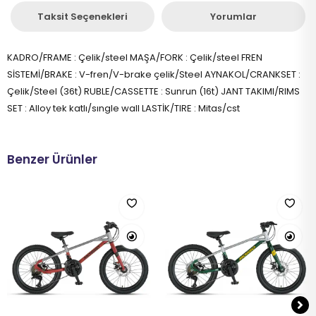
Taksit Seçenekleri
Yorumlar
KADRO/FRAME : Çelik/steel MAŞA/FORK : Çelik/steel FREN
SİSTEMİ/BRAKE : V-fren/V-brake çelik/Steel AYNAKOL/CRANKSET :
Çelik/Steel (36t) RUBLE/CASSETTE : Sunrun (16t) JANT TAKIMI/RIMS
SET : Alloy tek katlı/sıngle wall LASTİK/TIRE : Mitas/cst
Benzer Ürünler