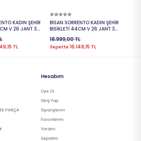
pete Ekle
Sepete Ekle
ENTO KADIN ŞEHİR
BİSAN SORRENTO KADIN ŞEHİR
BİSA
4CM V 26 JANT 3
BİSİKLETİ 44CM V 26 JANT 3
BİSİK
MAVİ SİLVER
VİTES KREM GOLD
VİTES
L
18.999,00 TL
18.99
149,15 TL
16.149,15 TL
Sepette
Sepe
Hesabım
Üye Ol
Giriş Yap
DEK PARÇA
Siparişlerim
Favorilerim
K
Yardım
Sepetim