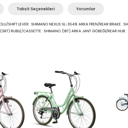
Taksit Seçenekleri
Yorumlar
 KOLU/SHIFT LEVER : SHIMANO NEXUS SL-3S41E ARKA FREN/REAR BRAKE 
 (38T) RUBLE/CASSETTE : SHIMANO (18T) ARKA JANT GÖBEĞİ/REAR HUB :