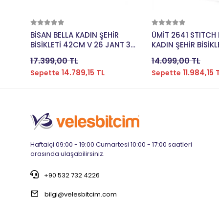
Sepete Ekle
Sepete E
BİSAN BELLA KADIN ŞEHİR
ÜMİT 2641 STITCH
BİSİKLETİ 42CM V 26 JANT 3
KADIN ŞEHİR BİSİKL
VİTES BUZ MAVİ SİYAH
21 VİTES PEMBE
17.399,00 TL
14.099,00 TL
14.789,15 TL
11.984,15 
Sepette
Sepette
Haftaiçi 09:00 - 19:00 Cumartesi 10:00 - 17:00 saatleri
arasında ulaşabilirsiniz.
+90 532 732 4226
bilgi@velesbitcim.com