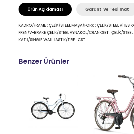
Ürün Açıklaması
Garanti ve Teslimat
KADRO/FRAME : ÇELİK/STEEL MAŞA/FORK : ÇELİK/STEEL VİTES
FREN/V-BRAKE ÇELİK/STEEL AYNAKOL/CRANKSET : ÇELİK/STEEL
KATLI/SINGLE WALL LASTİK/TIRE : CST
Benzer Ürünler