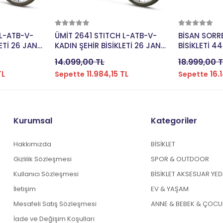
kle
Sepete Ekle
Se
 L-ATB-V-
ÜMİT 2641 STITCH L-ATB-V-
BİSAN SORR
ETİ 26 JANT
KADIN ŞEHİR BİSİKLETİ 26 JANT
BİSİKLETİ 4
21 VİTES MİNT
VİTES BEBE 
14.099,00 TL
18.999,00 T
TL
11.984,15 TL
16.
Sepette
Sepette
Kurumsal
Kategoriler
Hakkımızda
BİSİKLET
Gizlilik Sözleşmesi
SPOR & OUTDOOR
Kullanıcı Sözleşmesi
BİSİKLET AKSESUAR YE
İletişim
EV & YAŞAM
Mesafeli Satış Sözleşmesi
ANNE & BEBEK & ÇOCU
İade ve Değişim Koşulları