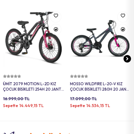
Sepete Ekle
Sepete Ekle
ÜMİT 2079 MOTION L-2D KIZ
MOSSO WILDFIRE L-20-V KIZ
ÇOCUK BİSİKLETİ 254H 20 JANT
ÇOCUK BİSİKLETİ 280H 20 JANT
21 VİTES SİYAH PEMBE
18 VİTES ANTRASİT PEMBE
16.999,00 TL
17.099,00 TL
14.449,15 TL
14.534,15 TL
Sepette
Sepette