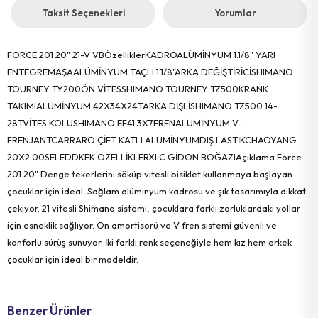
Taksit Seçenekleri
Yorumlar
FORCE 201 20" 21-V VBÖzelliklerKADROALÜMİNYUM 1.1/8" YARI
ENTEGREMAŞAALÜMİNYUM TAÇLI 1.1/8"ARKA DEĞİŞTİRİCİSHIMANO
TOURNEY TY200ÖN VİTESSHIMANO TOURNEY TZ500KRANK
TAKIMIALÜMİNYUM 42X34X24TARKA DİŞLİSHIMANO TZ500 14-
28TVİTES KOLUSHIMANO EF41 3X7FRENALÜMİNYUM V-
FRENJANTCARRARO ÇİFT KATLI ALÜMİNYUMDIŞ LASTİKCHAOYANG
20X2.00SELEDDKEK ÖZELLİKLERXLC GİDON BOĞAZIAçıklama Force
201 20" Denge tekerlerini söküp vitesli bisiklet kullanmaya başlayan
çocuklar için ideal. Sağlam alüminyum kadrosu ve şık tasarımıyla dikkat
çekiyor. 21 vitesli Shimano sistemi, çocuklara farklı zorluklardaki yollar
için esneklik sağlıyor. Ön amortisörü ve V fren sistemi güvenli ve
konforlu sürüş sunuyor. İki farklı renk seçeneğiyle hem kız hem erkek
çocuklar için ideal bir modeldir.
Benzer Ürünler