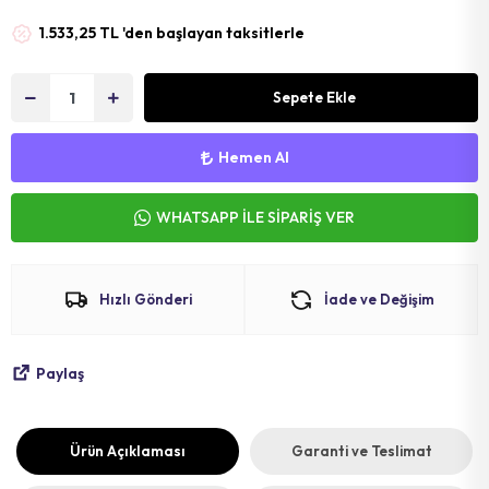
MAT
SELE KILIFI
SELE
1.533,25 TL 'den başlayan taksitlerle
VOLEYBOL
BİSİKLET 
Sepete Ekle
FUTBOL T
BİSİKLET 
BONE
SELE BORU
Hemen Al
BOKS DİŞLİ
BİSİKLET 
WHATSAPP İLE SİPARİŞ VER
BİSİKLET 
Hızlı Gönderi
İade ve Değişim
Paylaş
Ürün Açıklaması
Garanti ve Teslimat