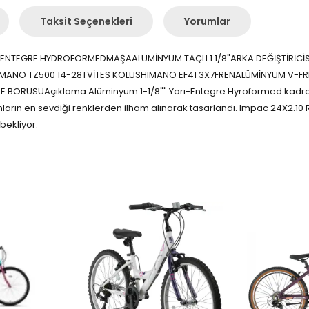
Taksit Seçenekleri
Yorumlar
YARI ENTEGRE HYDROFORMEDMAŞAALÜMİNYUM TAÇLI 1.1/8"ARKA DEĞİŞTİR
MANO TZ500 14-28TVİTES KOLUSHIMANO EF41 3X7FRENALÜMİNYUM V-FR
 BORUSUAçıklama Alüminyum 1-1/8"" Yarı-Entegre Hyroformed kadroya
arın en sevdiği renklerden ilham alınarak tasarlandı. Impac 24X2.10 R
bekliyor.