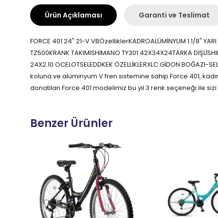
Ürün Açıklaması
Garanti ve Teslimat
FORCE 401 24" 21-V VBÖzelliklerKADROALÜMİNYUM 1.1/8" 
TZ500KRANK TAKIMISHIMANO TY301 42X34X24TARKA DİŞLİSHI
24X2.10 OCELOTSELEDDKEK ÖZELLİKLERXLC GİDON BOĞAZI-SELE
koluna ve alüminyum V fren sistemine sahip Force 401, kadınl
donatılan Force 401 modelimiz bu yıl 3 renk seçeneği ile sizi 
Benzer Ürünler