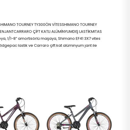
İCİSHIMANO TOURNEY TY300ÖN VİTESSHIMANO TOURNEY
ENJANTCARRARO ÇİFT KATLI ALÜMİNYUMDIŞ LASTİKMITAS
, 1/1-8” amortisörlü maşaya, Shimano EF41 3X7 vites
idgepac lastik ve Carraro çift kat alüminyum jant ile