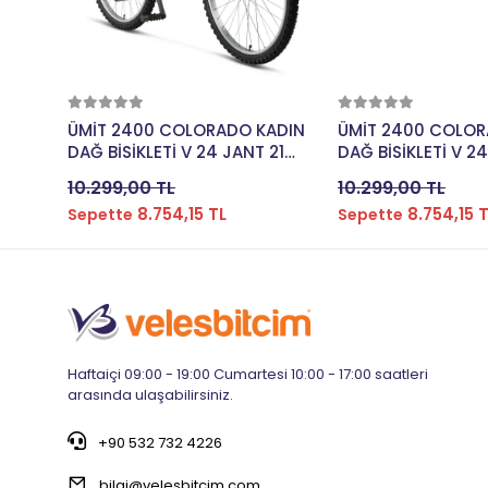
Sepete Ekle
Sepete E
ÜMİT 2400 COLORADO KADIN
ÜMİT 2400 COLOR
DAĞ BİSİKLETİ V 24 JANT 21
DAĞ BİSİKLETİ V 24
VİTES SİYAH PEMBE
VİTES TURKUAZ PE
10.299,00 TL
10.299,00 TL
8.754,15 TL
8.754,15 
Sepette
Sepette
Haftaiçi 09:00 - 19:00 Cumartesi 10:00 - 17:00 saatleri
arasında ulaşabilirsiniz.
+90 532 732 4226
bilgi@velesbitcim.com