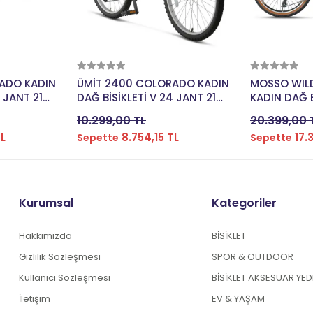
kle
Sepete Ekle
Se
ADO KADIN
ÜMİT 2400 COLORADO KADIN
MOSSO WILD
 JANT 21
DAĞ BİSİKLETİ V 24 JANT 21
KADIN DAĞ B
MBE
VİTES BEYAZ MOR
JANT 21 Vİ
10.299,00 TL
20.399,00 
TL
8.754,15 TL
17.
Sepette
Sepette
Kurumsal
Kategoriler
Hakkımızda
BİSİKLET
Gizlilik Sözleşmesi
SPOR & OUTDOOR
Kullanıcı Sözleşmesi
BİSİKLET AKSESUAR YE
İletişim
EV & YAŞAM