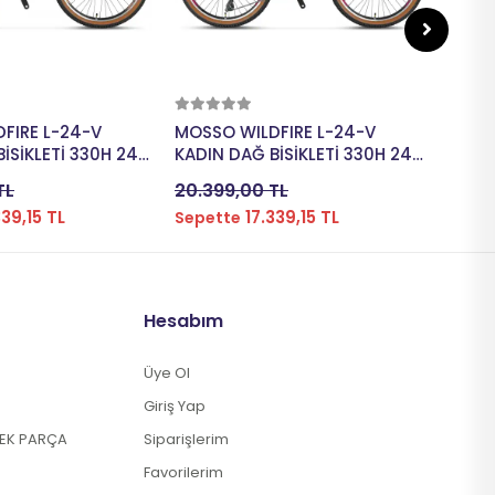
pete Ekle
Sepete Ekle
FIRE L-24-V
MOSSO WILDFIRE L-24-V
MOSS
İSİKLETİ 330H 24
KADIN DAĞ BİSİKLETİ 330H 24
KADIN
TES MAT MOR
JANT 21 VİTES MAT ANTRASİT
JANT 
TL
20.399,00 TL
20.3
339,15 TL
17.339,15 TL
Sepette
Sepe
Hesabım
Üye Ol
Giriş Yap
DEK PARÇA
Siparişlerim
Favorilerim