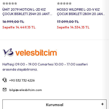
Sepete Ekle
Sepete Ekle
ÜMİT 2079 MOTION L-2D KIZ
MOSSO WILDFIRE L-20-V KIZ
ÇOCUK BİSİKLETİ 254H 20 JANT
ÇOCUK BİSİKLETİ 280H 20 JANT
21 VİTES SİYAH PEMBE
18 VİTES ANTRASİT PEMBE
16.999,00 TL
17.099,00 TL
14.449,15 TL
14.534,15 TL
Sepette
Sepette
Haftaiçi 09:00 - 19:00 Cumartesi 10:00 - 17:00 saatleri
arasında ulaşabilirsiniz.
+90 532 732 4226
bilgi@velesbitcim.com
Kurumsal