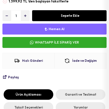
1.399,92 TL 'den başlayan taksitlerle
MAT
SELE KILIFI
SELE
VOLEYBOL
BİSİKLET 
Sepete Ekle
FUTBOL T
BİSİKLET 
Hemen Al
BONE
SELE BORU
WHATSAPP İLE SİPARİŞ VER
BOKS DİŞLİ
BİSİKLET 
BİSİKLET 
Hızlı Gönderi
İade ve Değişim
Paylaş
Ürün Açıklaması
Garanti ve Teslimat
Taksit Seçenekleri
Yorumlar