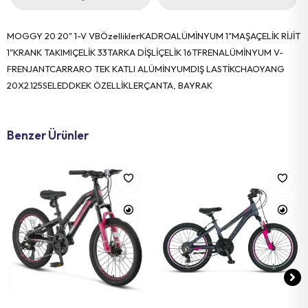
MOGGY 20 20" 1-V VBÖzelliklerKADROALÜMİNYUM 1"MAŞAÇELİK RİJİT
1"KRANK TAKIMIÇELİK 33TARKA DİŞLİÇELİK 16TFRENALÜMİNYUM V-
FRENJANTCARRARO TEK KATLI ALÜMİNYUMDIŞ LASTİKCHAOYANG
20X2.125SELEDDKEK ÖZELLİKLERÇANTA, BAYRAK
Benzer Ürünler