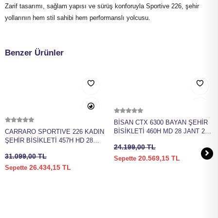
Zarif tasarımı, sağlam yapısı ve sürüş konforuyla Sportive 226, şehir
yollarının hem stil sahibi hem performanslı yolcusu.
Benzer Ürünler
Sepete Ekle
Sepete Ekle
BİSAN CTX 6300 BAYAN ŞEHİR
BİSİKLETİ 460H MD 28 JANT 21
CARRARO SPORTIVE 226 KADIN
VİTES PEMBE MOR
ŞEHİR BİSİKLETİ 457H HD 28
24.199,00 TL
JANT 24 VİTES MAT METALİK
31.099,00 TL
PEMBE BEJ MOR
20.569,15 TL
Sepette
26.434,15 TL
Sepette