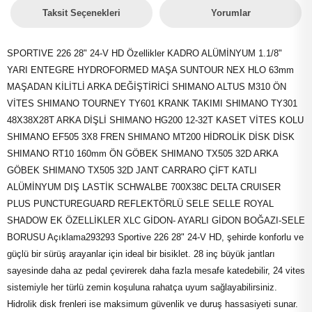
Taksit Seçenekleri
Yorumlar
SPORTIVE 226 28" 24-V HD Özellikler KADRO ALÜMİNYUM 1.1/8"
YARI ENTEGRE HYDROFORMED MAŞA SUNTOUR NEX HLO 63mm
MAŞADAN KİLİTLİ ARKA DEĞİŞTİRİCİ SHIMANO ALTUS M310 ÖN
VİTES SHIMANO TOURNEY TY601 KRANK TAKIMI SHIMANO TY301
48X38X28T ARKA DİŞLİ SHIMANO HG200 12-32T KASET VİTES KOLU
SHIMANO EF505 3X8 FREN SHIMANO MT200 HİDROLİK DİSK DİSK
SHIMANO RT10 160mm ÖN GÖBEK SHIMANO TX505 32D ARKA
GÖBEK SHIMANO TX505 32D JANT CARRARO ÇİFT KATLI
ALÜMİNYUM DIŞ LASTİK SCHWALBE 700X38C DELTA CRUISER
PLUS PUNCTUREGUARD REFLEKTÖRLÜ SELE SELLE ROYAL
SHADOW EK ÖZELLİKLER XLC GİDON- AYARLI GİDON BOĞAZI-SELE
BORUSU Açıklama293293 Sportive 226 28" 24-V HD, şehirde konforlu ve
güçlü bir sürüş arayanlar için ideal bir bisiklet. 28 inç büyük jantları
sayesinde daha az pedal çevirerek daha fazla mesafe katedebilir, 24 vites
sistemiyle her türlü zemin koşuluna rahatça uyum sağlayabilirsiniz.
Hidrolik disk frenleri ise maksimum güvenlik ve duruş hassasiyeti sunar.