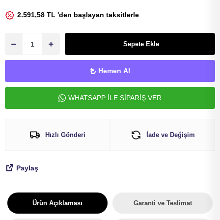
VOLEYBOL
BİSİKLET 
2.591,58 TL 'den başlayan taksitlerle
FUTBOL T
BİSİKLET 
Sepete Ekle
BONE
SELE BOR
BOKS DİŞL
BİSİKLET 
Hemen Al
BİSİKLET 
WHATSAPP İLE SİPARİŞ VER
Hızlı Gönderi
İade ve Değişim
Paylaş
Ürün Açıklaması
Garanti ve Teslimat