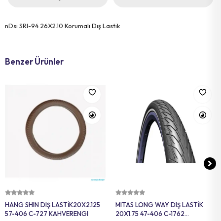
nDsi SRI-94 26X2.10 Korumalı Dış Lastik
Benzer Ürünler
Sepete Ekle
Sepete Ekle
HANG SHIN DIŞ LASTİK20X2.125
MITAS LONG WAY DIŞ LASTİK
57-406 C-727 KAHVERENGI
20X1.75 47-406 C-1762