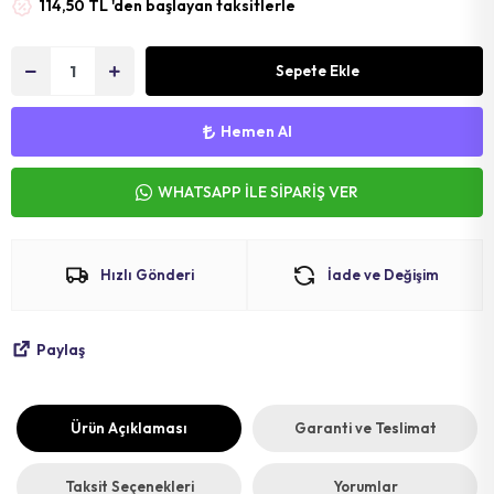
114,50 TL 'den başlayan taksitlerle
MAT
SELE KILIFI
SELE
VOLEYBOL
BİSİKLET 
Sepete Ekle
FUTBOL T
BİSİKLET 
Hemen Al
BONE
SELE BORU
WHATSAPP İLE SİPARİŞ VER
BOKS DİŞLİ
BİSİKLET 
BİSİKLET 
Hızlı Gönderi
İade ve Değişim
Paylaş
Ürün Açıklaması
Garanti ve Teslimat
Taksit Seçenekleri
Yorumlar