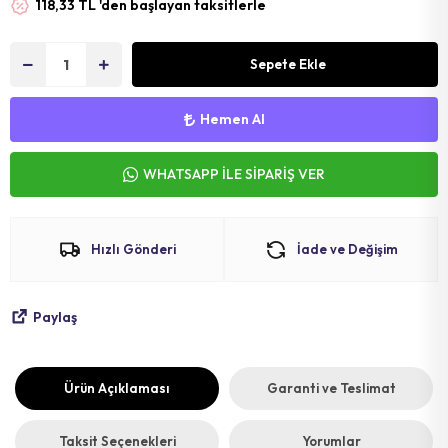
118,33 TL 'den başlayan taksitlerle
MAT
SELE KILIFI
SELE
VOLEYBOL
BİSİKLET 
Sepete Ekle
FUTBOL T
BİSİKLET 
Hemen Al
BONE
SELE BORU
WHATSAPP İLE SİPARİŞ VER
BOKS DİŞLİ
BİSİKLET 
BİSİKLET 
Hızlı Gönderi
İade ve Değişim
Paylaş
Ürün Açıklaması
Garanti ve Teslimat
Taksit Seçenekleri
Yorumlar