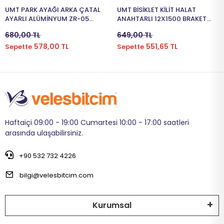
UMT PARK AYAĞI ARKA ÇATAL
UMT BİSİKLET KİLİT HALAT
AYARLI ALÜMİNYUM ZR-05
ANAHTARLI 12X1500 BRAKET
SİYAH PRK-419
HC-83105 SİYAH KLT-112
680,00 TL
649,00 TL
578,00 TL
551,65 TL
Sepette
Sepette
Haftaiçi 09:00 - 19:00 Cumartesi 10:00 - 17:00 saatleri
arasında ulaşabilirsiniz.
+90 532 732 4226
bilgi@velesbitcim.com
Kurumsal