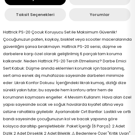
Taksit Seçenekleri
Yorumlar
Hattrick PS-20 Çocuk Koruyucu Set ile Maksimum Güvenlik!
Çocuğunuzun paten, kaykay, bisiklet veya scooter maceralarında
güvenliğini şansa bırakmayın. Hattrick PS-20 serisi, düşme ve
darbelere karşı özel olarak geliştirilmiş 6 parçalı tam koruma
kalkanıdır. Neden Hattrick PS-20 Tercih Etmelisiniz? Darbe Emici
Sert Kabuk: Düşme anında eklemleri korumak için tasarlanmış,
sert ama esnek dış muhafazası sayesinde darbeleri minimize
eder. Likralı Konfor Dokusu: İçeriğindeki likralı kumaş, dizliği dize
sürekli yakın tutar; bu sayede hem konforu artırır hem de
korumanın kaymasını engeller. 4 Mevsim Kullanım: Hava alan özel
yapısı sayesinde sıcak ve soğuk havalarda kıyafet altına veya
üstüne rahatlıkla giyilebilir. Ayarlanabilir Cırt Bantlar: Lastikli ve cırtlı
bandı sayesinde çocuğunuzun kol ve bacak yapısına göre
kolayca daraltılıp genişletilebilir. Paket İçeriği (6 Parça): 2 Adet
Dizlik 2 Adet Dirseklik 2 Adet Bileklik ⚠️ Bedenlere Özel "Kritik Uyarı"