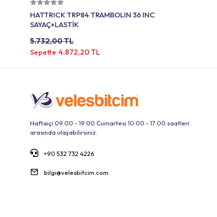
Sepete Ekle
HATTRICK TRP84 TRAMBOLIN 36 INC
SAYAÇ+LASTİK
5.732,00 TL
4.872,20 TL
Sepette
Haftaiçi 09:00 - 19:00 Cumartesi 10:00 - 17:00 saatleri
arasında ulaşabilirsiniz.
+90 532 732 4226
bilgi@velesbitcim.com