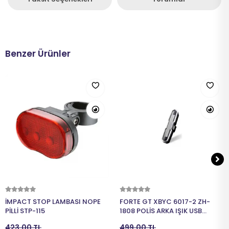
Benzer Ürünler
Sepete Ekle
Sepete Ekle
İMPACT STOP LAMBASI NOPE
FORTE GT XBYC 6017-2 ZH-
PİLLİ STP-115
1808 POLİS ARKA IŞIK USB
SARJLI SİYAH
423,00 TL
499,00 TL