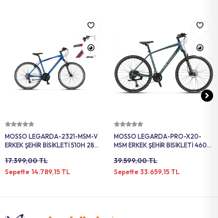
Sepete Ekle
Sepete Ekle
MOSSO LEGARDA-2321-MSM-V
MOSSO LEGARDA-PRO-X20-
ERKEK ŞEHİR BİSİKLETİ 510H 28
MSM ERKEK ŞEHİR BİSİKLETİ 460H
JANT 21 VİTES SIYAH KIRMIZI
HD 28 JANT 20 VİTES MAVİ
17.399,00 TL
39.599,00 TL
GÜMÜŞ
14.789,15 TL
33.659,15 TL
Sepette
Sepette