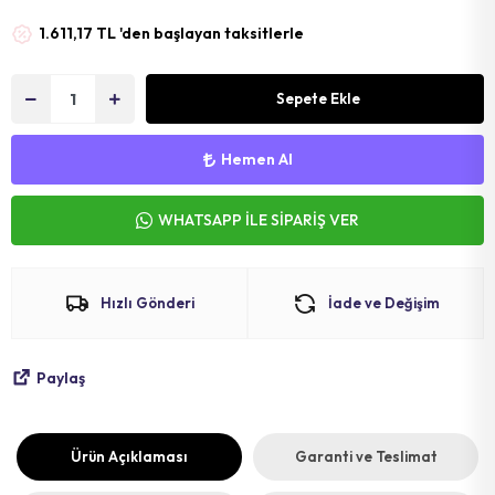
MAT
SELE KILIFI
SELE
1.611,17 TL 'den başlayan taksitlerle
VOLEYBOL
BİSİKLET 
Sepete Ekle
FUTBOL T
BİSİKLET 
BONE
SELE BORU
Hemen Al
BOKS DİŞLİ
BİSİKLET 
WHATSAPP İLE SİPARİŞ VER
BİSİKLET 
Hızlı Gönderi
İade ve Değişim
Paylaş
Ürün Açıklaması
Garanti ve Teslimat