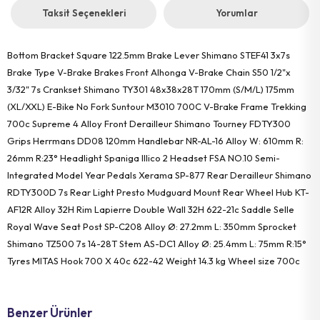
Taksit Seçenekleri
Yorumlar
Bottom Bracket Square 122.5mm Brake Lever Shimano STEF41 3x7s
Brake Type V-Brake Brakes Front Alhonga V-Brake Chain S50 1/2"x
3/32" 7s Crankset Shimano TY301 48x38x28T 170mm (S/M/L) 175mm
(XL/XXL) E-Bike No Fork Suntour M3010 700C V-Brake Frame Trekking
700c Supreme 4 Alloy Front Derailleur Shimano Tourney FDTY300
Grips Herrmans DD08 120mm Handlebar NR-AL-16 Alloy W: 610mm R:
26mm R:23° Headlight Spaniga Illico 2 Headset FSA NO.10 Semi-
Integrated Model Year Pedals Xerama SP-877 Rear Derailleur Shimano
RDTY300D 7s Rear Light Presto Mudguard Mount Rear Wheel Hub KT-
AF12R Alloy 32H Rim Lapierre Double Wall 32H 622-21c Saddle Selle
Royal Wave Seat Post SP-C208 Alloy Ø: 27.2mm L: 350mm Sprocket
Shimano TZ500 7s 14-28T Stem AS-DC1 Alloy Ø: 25.4mm L: 75mm R:15°
Tyres MITAS Hook 700 X 40c 622-42 Weight 14.3 kg Wheel size 700c
Benzer Ürünler