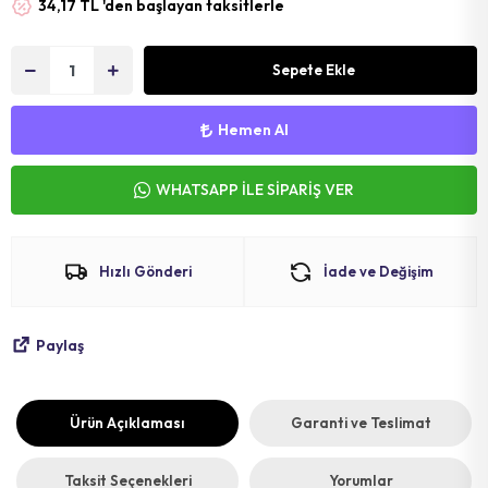
34,17 TL 'den başlayan taksitlerle
MAT
SELE KILIFI
SELE
VOLEYBOL
BİSİKLET 
Sepete Ekle
FUTBOL T
BİSİKLET 
Hemen Al
BONE
SELE BORU
WHATSAPP İLE SİPARİŞ VER
BOKS DİŞLİ
BİSİKLET 
BİSİKLET 
Hızlı Gönderi
İade ve Değişim
Paylaş
Ürün Açıklaması
Garanti ve Teslimat
Taksit Seçenekleri
Yorumlar