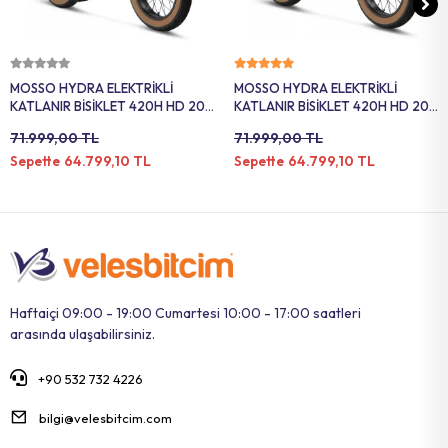
Sepete Ekle
Sepete Ekle
MOSSO HYDRA ELEKTRİKLİ
MOSSO HYDRA ELEKTRİKLİ
KATLANIR BİSİKLET 420H HD 20
KATLANIR BİSİKLET 420H HD 20
JANT 7 VİTES MAT SİYAH
JANT 7 VİTES MAT ANTRASİT
71.999,00 TL
71.999,00 TL
64.799,10 TL
64.799,10 TL
Sepette
Sepette
Haftaiçi 09:00 - 19:00 Cumartesi 10:00 - 17:00 saatleri
arasında ulaşabilirsiniz.
+90 532 732 4226
bilgi@velesbitcim.com