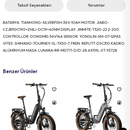
Taksit Seçenekleri
Yorumlar
BATARYA: TIANHONG-SILVERFISH-36V-10AH MOTOR: JIABO-
CZJB110C190+ZHILI-DC19+40NM DISPLAY: JINMITE-T320-22.2-200
CONTROLLOR: DONGMEI-36V14A SENSOR: YONGLIN-SM-07-12PAS
VITES: SHIMANO-TOURNEY-SL-TX50-7 FREN: REPUTT-DSC310 KADRO:
ALÜMİNYUM MASA: LUNARA-RR-MD771-D/D-28.6X119L-ST-YS728
Benzer Ürünler