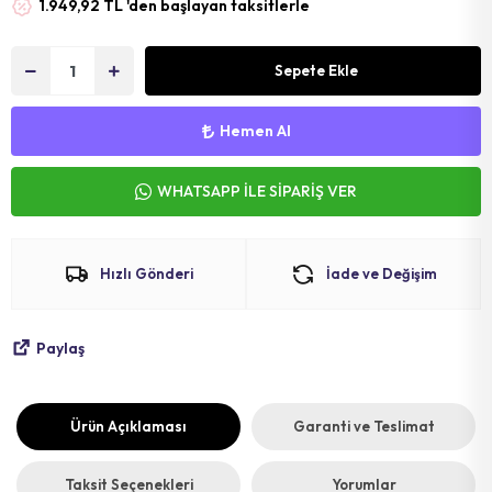
1.949,92 TL 'den başlayan taksitlerle
MAT
SELE KILIFI
SELE
VOLEYBOL
BİSİKLET 
Sepete Ekle
FUTBOL T
BİSİKLET 
Hemen Al
BONE
SELE BORU
WHATSAPP İLE SİPARİŞ VER
BOKS DİŞLİ
BİSİKLET 
BİSİKLET 
Hızlı Gönderi
İade ve Değişim
Paylaş
Ürün Açıklaması
Garanti ve Teslimat
Taksit Seçenekleri
Yorumlar