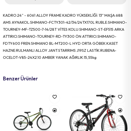
KADRO:24” - 6061 ALLOY FRAME KADRO YÜKSEKLİĞİ: 13" MAŞA:688
AMS AYNAKOL:SHIMANO-FCTY301-42/34/24TX170L RUBLE:SHIMANO-
TOURNEY-MF-TZ500-7-14/28T VİTES KOLU:SHIMANO-ST-EF515 ARKA
ATTIRICI:SHIMANO-TOURNEY-RD-TY300 ÖN ATTIRICI:SHIMANO-
FDTY600 FREN:SHIMANO BL-MT200-L HYD ORTA GÖBEK:KASET
HAZNE:RULMANLI ALLOY JANT:STARRIMS J19SZ LASTİK:RUBENA-
OCELOT-V85-24X2.10 AMBER YANAK AĞIRLIK:15,55kg
Benzer Ürünler