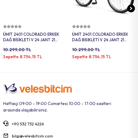
Sepete Ekle
Sepete Ekle
ÜMİT 2401 COLORADO ERKEK
ÜMİT 2401 COLORADO ERKEK
DAĞ BİSİKLETİ V 24 JANT 21
DAĞ BİSİKLETİ V 24 JANT 21
VİTES OLIVE GRREN SİYAH
VİTES SİYAH KIRMIZI
10.299,00 TL
10.299,00 TL
8.754,15 TL
8.754,15 TL
Sepette
Sepette
Haftaiçi 09:00 - 19:00 Cumartesi 10:00 - 17:00 saatleri
arasında ulaşabilirsiniz.
+90 532 732 4226
bilgi@velesbitcim.com