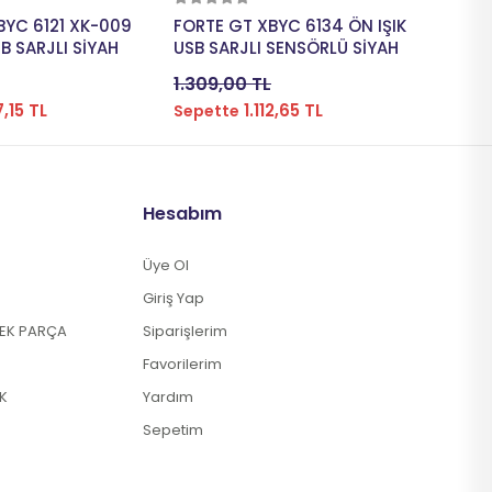
pete Ekle
Sepete Ekle
BYC 6121 XK-009
FORTE GT XBYC 6134 ÖN IŞIK
FORTE
ARKA IŞIK USB SARJLI SİYAH
USB SARJLI SENSÖRLÜ SİYAH
TELE
KIRMI
1.309,00 TL
1.459
,15 TL
1.112,65 TL
Sepette
Sepe
Hesabım
Üye Ol
Giriş Yap
DEK PARÇA
Siparişlerim
Favorilerim
K
Yardım
Sepetim