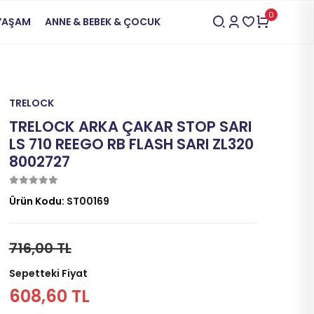
0
 YAŞAM
ANNE & BEBEK & ÇOCUK
TRELOCK
TRELOCK ARKA ÇAKAR STOP SARI
LS 710 REEGO RB FLASH SARI ZL320
8002727
Ürün Kodu:
ST00169
716,00 TL
Sepetteki Fiyat
608,60 TL