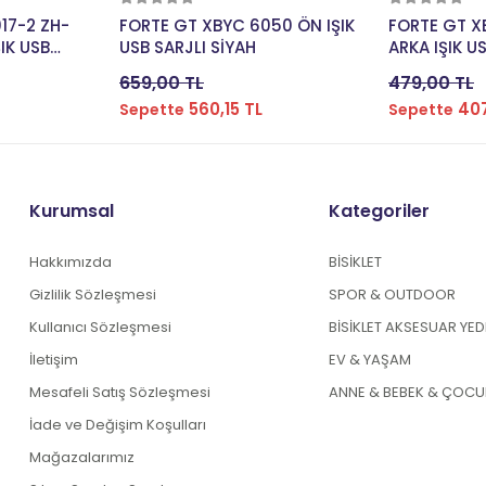
kle
Sepete Ekle
Se
17-2 ZH-
FORTE GT XBYC 6050 ÖN IŞIK
FORTE GT X
IK USB
USB SARJLI SİYAH
659,00 TL
479,00 TL
560,15 TL
407
Sepette
Sepette
Kurumsal
Kategoriler
Hakkımızda
BİSİKLET
Gizlilik Sözleşmesi
SPOR & OUTDOOR
Kullanıcı Sözleşmesi
BİSİKLET AKSESUAR YE
İletişim
EV & YAŞAM
Mesafeli Satış Sözleşmesi
ANNE & BEBEK & ÇOCU
İade ve Değişim Koşulları
Mağazalarımız