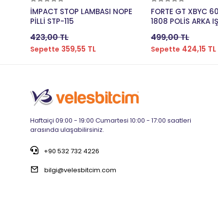
Sepete Ekle
Sepete E
İMPACT STOP LAMBASI NOPE
FORTE GT XBYC 60
PİLLİ STP-115
1808 POLİS ARKA IŞ
SARJLI SİYAH
423,00 TL
499,00 TL
359,55 TL
424,15 TL
Sepette
Sepette
Haftaiçi 09:00 - 19:00 Cumartesi 10:00 - 17:00 saatleri
arasında ulaşabilirsiniz.
+90 532 732 4226
bilgi@velesbitcim.com