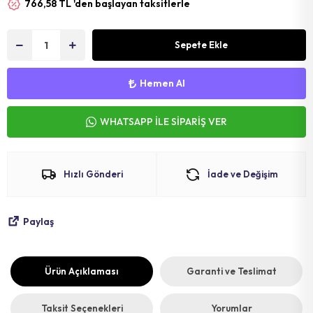
766,58 TL 'den başlayan taksitlerle
MAT
SELE KILIFI
SELE
VOLEYBOL
BİSİKLET 
Sepete Ekle
FUTBOL T
BİSİKLET 
Hemen Al
BONE
SELE BORU
WHATSAPP İLE SİPARİŞ VER
BOKS DİŞLİ
BİSİKLET 
BİSİKLET 
Hızlı Gönderi
İade ve Değişim
Paylaş
Ürün Açıklaması
Garanti ve Teslimat
Taksit Seçenekleri
Yorumlar