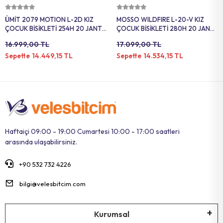
Sepete Ekle
Sepete Ekle
ÜMİT 2079 MOTION L-2D KIZ
MOSSO WILDFIRE L-20-V KIZ
ÇOCUK BİSİKLETİ 254H 20 JANT
ÇOCUK BİSİKLETİ 280H 20 JANT
21 VİTES SİYAH PEMBE
18 VİTES ANTRASİT PEMBE
16.999,00 TL
17.099,00 TL
14.449,15 TL
14.534,15 TL
Sepette
Sepette
Haftaiçi 09:00 - 19:00 Cumartesi 10:00 - 17:00 saatleri
arasında ulaşabilirsiniz.
+90 532 732 4226
bilgi@velesbitcim.com
Kurumsal