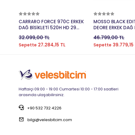
Sepete Ekle
Sepete E
CARRARO FORCE 970C ERKEK
MOSSO BLACK EDI
DAĞ BİSİKLETİ 520H HD 29
DEORE ERKEK DAĞ B
JANT 18 VİTES GÜMÜŞ MAVİ
508H HD 29 JANT 1
32.099,00 TL
46.799,00 TL
AÇIK MAVİ
MAT SİYAH CHROM
27.284,15 TL
39.779,15
Sepette
Sepette
Haftaiçi 09:00 - 19:00 Cumartesi 10:00 - 17:00 saatleri
arasında ulaşabilirsiniz.
+90 532 732 4226
bilgi@velesbitcim.com