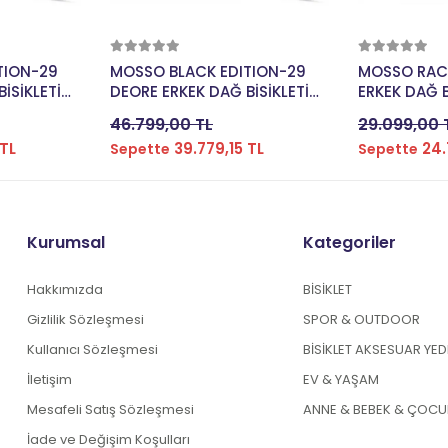
kle
Sepete Ekle
Se
TION-29
MOSSO BLACK EDITION-29
MOSSO RAC
İSİKLETİ
DEORE ERKEK DAĞ BİSİKLETİ
ERKEK DAĞ B
2 VİTES
406H HD 29 JANT 12 VİTES
JANT 24 Vİ
46.799,00 TL
29.099,00 
E
MAT SİYAH CHROME
GREY
 TL
39.779,15 TL
24.
Sepette
Sepette
Kurumsal
Kategoriler
Hakkımızda
BİSİKLET
Gizlilik Sözleşmesi
SPOR & OUTDOOR
Kullanıcı Sözleşmesi
BİSİKLET AKSESUAR YE
İletişim
EV & YAŞAM
Mesafeli Satış Sözleşmesi
ANNE & BEBEK & ÇOCU
İade ve Değişim Koşulları