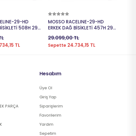
pete Ekle
Sepete Ekle
ELINE-29-HD
MOSSO RACELINE-29-HD
BİSAN
İSİKLETİ 508H 29
ERKEK DAĞ BİSİKLETİ 457H 29
BİSİK
TES MATT NARDO
JANT 24 VİTES MATT NARDO
VİTES
TL
29.099,00 TL
66.9
GREY
734,15 TL
24.734,15 TL
Sepette
Sepe
Hesabım
Üye Ol
Giriş Yap
DEK PARÇA
Siparişlerim
Favorilerim
K
Yardım
Sepetim