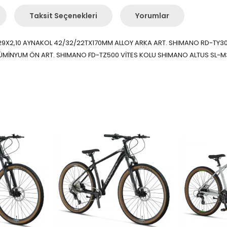
Taksit Seçenekleri
Yorumlar
TİK 29X2,10 AYNAKOL 42/32/22TX170MM ALLOY ARKA ART. SHIMANO RD-TY
İNYUM ÖN ART. SHIMANO FD-TZ500 VİTES KOLU SHIMANO ALTUS SL-M315 