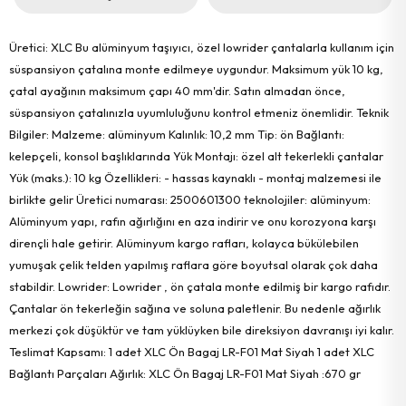
Üretici: XLC Bu alüminyum taşıyıcı, özel lowrider çantalarla kullanım için
süspansiyon çatalına monte edilmeye uygundur. Maksimum yük 10 kg,
çatal ayağının maksimum çapı 40 mm'dir. Satın almadan önce,
süspansiyon çatalınızla uyumluluğunu kontrol etmeniz önemlidir. Teknik
Bilgiler: Malzeme: alüminyum Kalınlık: 10,2 mm Tip: ön Bağlantı:
kelepçeli, konsol başlıklarında Yük Montajı: özel alt tekerlekli çantalar
Yük (maks.): 10 kg Özellikleri: - hassas kaynaklı - montaj malzemesi ile
birlikte gelir Üretici numarası: 2500601300 teknolojiler: alüminyum:
Alüminyum yapı, rafın ağırlığını en aza indirir ve onu korozyona karşı
dirençli hale getirir. Alüminyum kargo rafları, kolayca bükülebilen
yumuşak çelik telden yapılmış raflara göre boyutsal olarak çok daha
stabildir. Lowrider: Lowrider , ön çatala monte edilmiş bir kargo rafıdır.
Çantalar ön tekerleğin sağına ve soluna paletlenir. Bu nedenle ağırlık
merkezi çok düşüktür ve tam yüklüyken bile direksiyon davranışı iyi kalır.
Teslimat Kapsamı: 1 adet XLC Ön Bagaj LR-F01 Mat Siyah 1 adet XLC
Bağlantı Parçaları Ağırlık: XLC Ön Bagaj LR-F01 Mat Siyah :670 gr