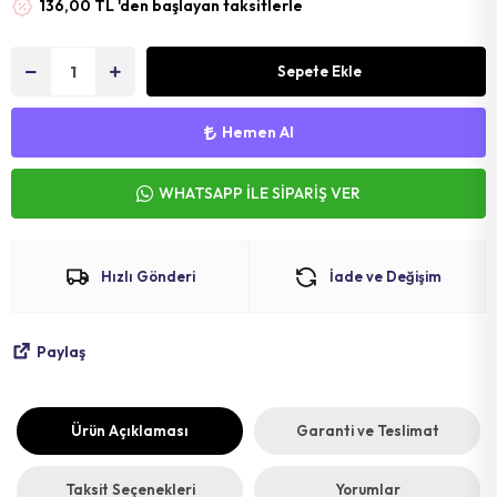
136,00 TL 'den başlayan taksitlerle
MAT
SELE KILIFI
SELE
VOLEYBOL
BİSİKLET 
Sepete Ekle
FUTBOL T
BİSİKLET 
Hemen Al
BONE
SELE BORU
WHATSAPP İLE SİPARİŞ VER
BOKS DİŞLİ
BİSİKLET 
BİSİKLET 
Hızlı Gönderi
İade ve Değişim
Paylaş
Ürün Açıklaması
Garanti ve Teslimat
Taksit Seçenekleri
Yorumlar