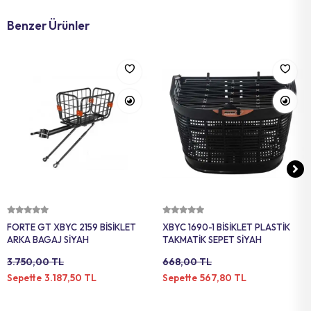
Benzer Ürünler
Sepete Ekle
Sepete Ekle
FORTE GT XBYC 2159 BİSİKLET
XBYC 1690-1 BİSİKLET PLASTİK
ARKA BAGAJ SİYAH
TAKMATİK SEPET SİYAH
3.750,00 TL
668,00 TL
3.187,50 TL
567,80 TL
Sepette
Sepette