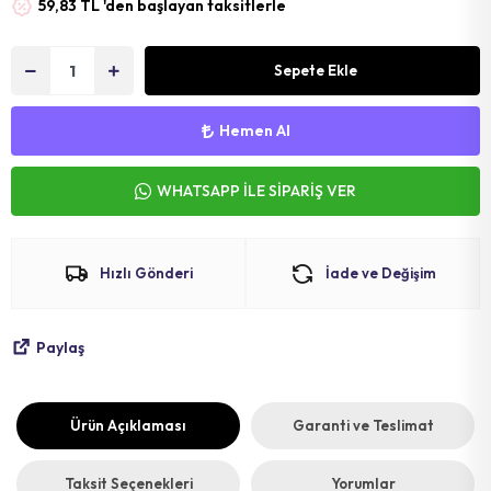
59,83 TL 'den başlayan taksitlerle
MAT
SELE KILIFI
SELE
VOLEYBOL
BİSİKLET 
Sepete Ekle
FUTBOL T
BİSİKLET 
Hemen Al
BONE
SELE BORU
WHATSAPP İLE SİPARİŞ VER
BOKS DİŞLİ
BİSİKLET 
BİSİKLET 
Hızlı Gönderi
İade ve Değişim
Paylaş
Ürün Açıklaması
Garanti ve Teslimat
Taksit Seçenekleri
Yorumlar