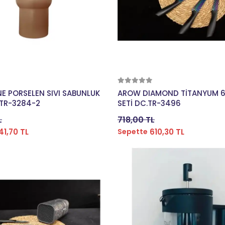
Sepete Ekle
Sepete Ekle
E PORSELEN SIVI SABUNLUK
AROW DIAMOND TİTANYUM 6 
.TR-3284-2
SETİ DC.TR-3496
L
718,00 TL
41,70 TL
610,30 TL
Sepette