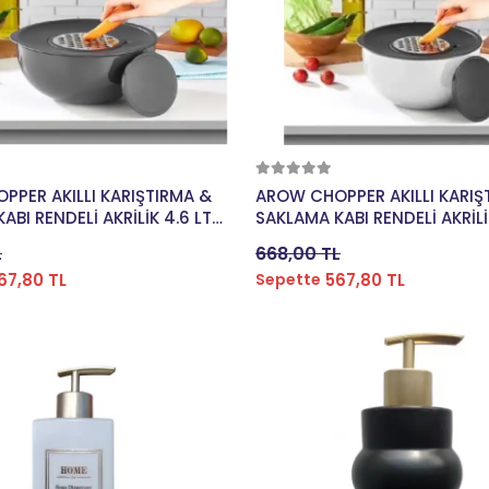
Sepete Ekle
Sepete Ekle
PER AKILLI KARIŞTIRMA &
AROW CHOPPER AKILLI KARIŞ
I RENDELİ AKRİLİK 4.6 LT
SAKLAMA KABI RENDELİ AKRİLİK 4.6 
İ TR-3633
25 CM BEYAZ TR-3633
L
668,00 TL
67,80 TL
567,80 TL
Sepette