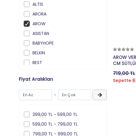
ALTIS
ARORA
AROW
ASISTAN
BABYHOPE
BELKIN
AROW VER
BEST
CM SÜTLÜ
BIANCHI
719,00 TL
Fiyat Aralıkları
6
Sepette
BİSAN
BYTE ORTLES
-
CAMARO
CARRARO
399,00 TL - 599,00 TL
CHAOYANG
599,00 TL - 799,00 TL
COOLMAX
799,00 TL - 999,00 TL