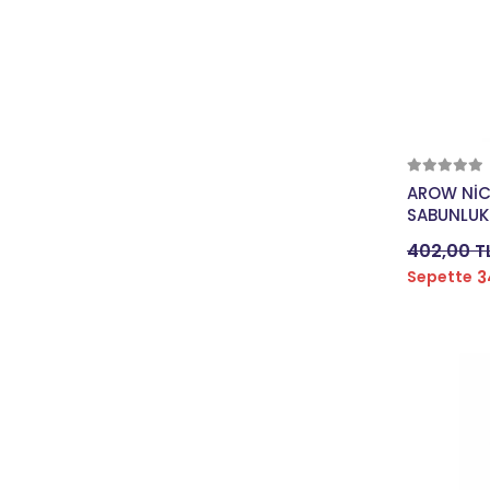
STEEL
SWAY
T-ONE
TAIL
TEKS
TEX
AROW NİC
SABUNLUK
TONYON
402,00 T
TORC
3
Sepette
TRAYAL
TRELOCK
ÜMİT
UMT
VARDEM
VIVALDI