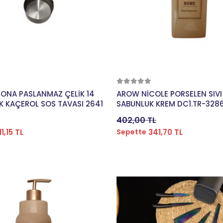
Sepete Ekle
Sepete Ekle
ONA PASLANMAZ ÇELİK 14
AROW NİCOLE PORSELEN SIVI
K KAÇEROL SOS TAVASI 2641
SABUNLUK KREM DC1.TR-328
402,00 TL
11,15 TL
341,70 TL
Sepette