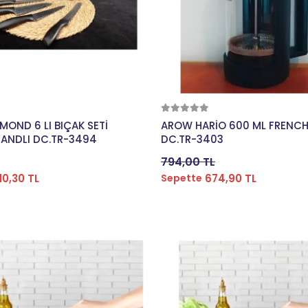
Sepete Ekle
Sepete Ekle
OND 6 LI BIÇAK SETİ
AROW HARİO 600 ML FRENCH
ANDLI DC.TR-3494
DC.TR-3403
794,00 TL
10,30 TL
674,90 TL
Sepette