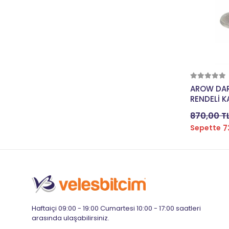
VLS
VONA
VP
XBYC
XLC
AROW DAR
ZOLİ
RENDELİ K
CM KIRMIZ
870,00 T
7
Sepette
Haftaiçi 09:00 - 19:00 Cumartesi 10:00 - 17:00 saatleri
arasında ulaşabilirsiniz.