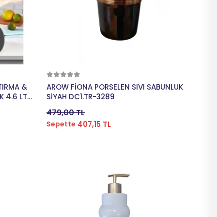
Sepete Ekle
TIRMA &
AROW FİONA PORSELEN SIVI SABUNLUK
LT
SİYAH DC1.TR-3289
479,00 TL
407,15 TL
Sepette