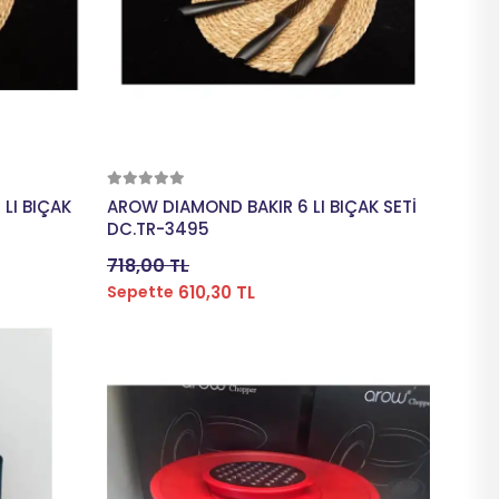
Sepete Ekle
LI BIÇAK
AROW DIAMOND BAKIR 6 LI BIÇAK SETİ
DC.TR-3495
718,00 TL
610,30 TL
Sepette