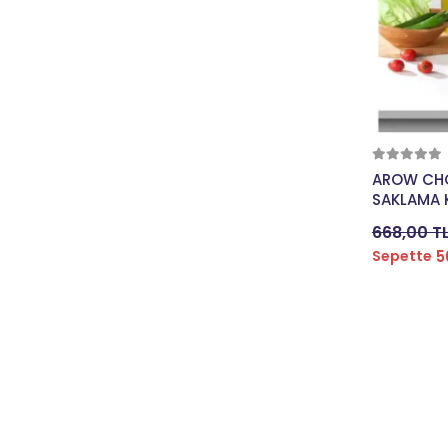
OGNS
OKYANUS
PENGUEN
PEROTTİ
PLUS
PRO
AROW CHOP
SAKLAMA KAB
RACEONE
25 CM GR
668,00 T
RUBENIS
5
Sepette
S-SUN
SCHWALBE
SELLE ROYAL
SHIMANO
SHUNFENG
SPORTICA