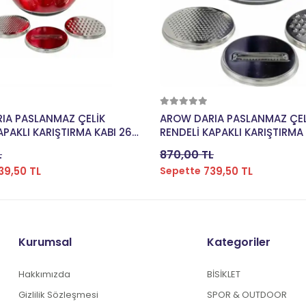
Sepete Ekle
Sepete Ekle
IA PASLANMAZ ÇELİK
AROW DARIA PASLANMAZ ÇEL
APAKLI KARIŞTIRMA KABI 26
RENDELİ KAPAKLI KARIŞTIRMA 
I DC1.TR-2456
CM GRİ DC1.TR-2456
L
870,00 TL
39,50 TL
739,50 TL
Sepette
Kurumsal
Kategoriler
Hakkımızda
BİSİKLET
Gizlilik Sözleşmesi
SPOR & OUTDOOR