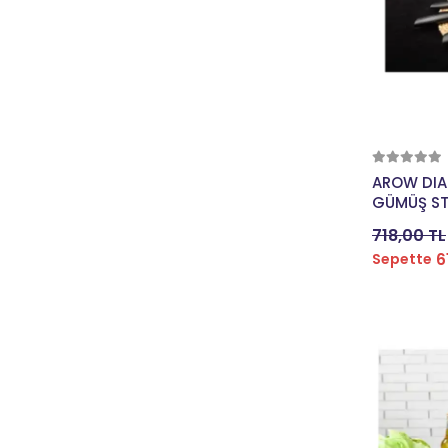
HATTRICK
HOUSE PLUS
İMPACT
JING YI
KİNG
LAPIERRE
AROW DIAM
GÜMÜŞ ST
LİCORNE
718,00 TL
LIFEFIT
6
Sepette
MAXXIS
MICHELIN
MİTAS
MOON
MOSSO
NEW LOOXS