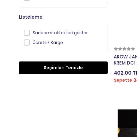
CORELLİ
CST
Listeleme
DCR
Sadece stoktakileri göster
DIESEL
Ücretsiz Kargo
DİGER
DSI
AROW JAN
KREM DC1
DYNAMIC
Seçimleri Temizle
402,00 T
EDA
3
Sepette
EPİC
FORTE GT
GHOST
GİANT
GIYO
HANG SHIN