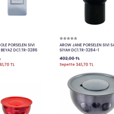
Sepete Ekle
Sepete Ekle
OLE PORSELEN SIVI
AROW JANE PORSELEN SIVI 
 BEYAZ DC1.TR-3286
SİYAH DC1.TR-3284-1
L
402,00 TL
41,70 TL
341,70 TL
Sepette