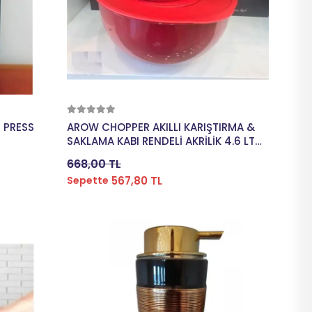
Sepete Ekle
 PRESS
AROW CHOPPER AKILLI KARIŞTIRMA &
SAKLAMA KABI RENDELİ AKRİLİK 4.6 LT
25 CM KIRMIZI TR-3633
668,00 TL
567,80 TL
Sepette