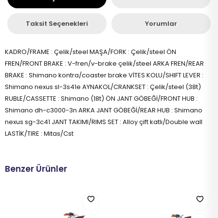
Taksit Seçenekleri
Yorumlar
KADRO/FRAME : Çelik/steel MAŞA/FORK : Çelik/steel ÖN
FREN/FRONT BRAKE : V-fren/v-brake çelik/steel ARKA FREN/REAR
BRAKE : Shimano kontra/coaster brake VİTES KOLU/SHIFT LEVER :
Shimano nexus sl-3s41e AYNAKOL/CRANKSET : Çelik/steel (38t)
RUBLE/CASSETTE : Shimano (18t) ÖN JANT GÖBEĞİ/FRONT HUB :
Shimano dh-c3000-3n ARKA JANT GÖBEĞİ/REAR HUB : Shimano
nexus sg-3c41 JANT TAKIMI/RIMS SET : Alloy çift katlı/Double wall
LASTİK/TIRE : Mitas/Cst
Benzer Ürünler