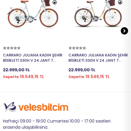
Sepete Ekle
Sepete Ekle
CARRARO JULIANA KADIN ŞEHİR
CARRARO JULIANA KADIN ŞEHİR
BİSİKLETİ 330H V 24 JANT 7
BİSİKLETİ 330H V 24 JANT 7
VİTES BEYAZ TURKUAZ
VİTES BEYAZ BEJ KAHVERENGİ
22.999,00 TL
22.999,00 TL
KAHVERENGİ
19.549,15 TL
19.549,15 TL
Sepette
Sepette
Haftaiçi 09:00 - 19:00 Cumartesi 10:00 - 17:00 saatleri
arasında ulaşabilirsiniz.