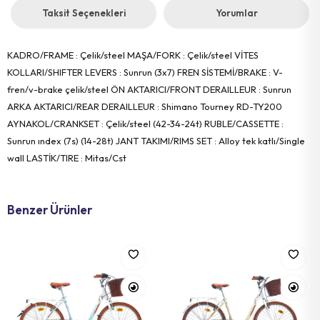
Taksit Seçenekleri
Yorumlar
KADRO/FRAME : Çelik/steel MAŞA/FORK : Çelik/steel VİTES
KOLLARI/SHIFTER LEVERS : Sunrun (3x7) FREN SİSTEMİ/BRAKE : V-
fren/v-brake çelik/steel ÖN AKTARICI/FRONT DERAILLEUR : Sunrun
ARKA AKTARICI/REAR DERAILLEUR : Shimano Tourney RD-TY200
AYNAKOL/CRANKSET : Çelik/steel (42-34-24t) RUBLE/CASSETTE :
Sunrun ındex (7s) (14-28t) JANT TAKIMI/RIMS SET : Alloy tek katlı/Single
wall LASTİK/TIRE : Mitas/Cst
Benzer Ürünler