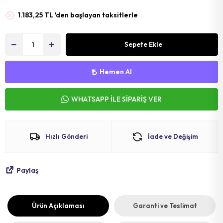
MAT
SELE KILIFI
SELE
1.183,25 TL 'den başlayan taksitlerle
VOLEYBOL
BİSİKLET 
Sepete Ekle
FUTBOL T
BİSİKLET 
BONE
SELE BORU
Hemen Al
BOKS DİŞLİ
BİSİKLET 
WHATSAPP İLE SİPARİŞ VER
BİSİKLET 
Hızlı Gönderi
İade ve Değişim
Paylaş
Ürün Açıklaması
Garanti ve Teslimat