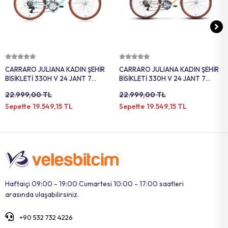
Sepete Ekle
Sepete Ekle
CARRARO JULIANA KADIN ŞEHİR
CARRARO JULIANA KADIN ŞEHİR
BİSİKLETİ 330H V 24 JANT 7
BİSİKLETİ 330H V 24 JANT 7
VİTES BEYAZ TURKUAZ
VİTES BEYAZ BEJ KAHVERENGİ
22.999,00 TL
22.999,00 TL
KAHVERENGİ
19.549,15 TL
19.549,15 TL
Sepette
Sepette
Haftaiçi 09:00 - 19:00 Cumartesi 10:00 - 17:00 saatleri
arasında ulaşabilirsiniz.
+90 532 732 4226