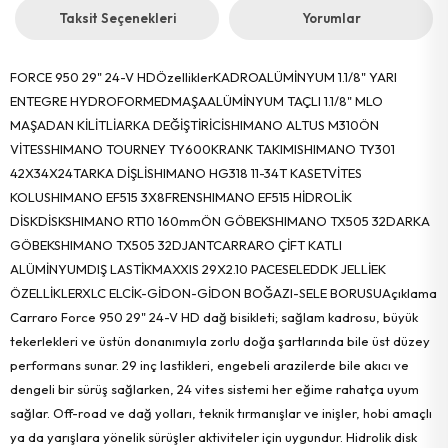
Taksit Seçenekleri
Yorumlar
FORCE 950 29" 24-V HDÖzelliklerKADROALÜMİNYUM 1.1/8" YARI
ENTEGRE HYDROFORMEDMAŞAALÜMİNYUM TAÇLI 1.1/8" MLO
MAŞADAN KİLİTLİARKA DEĞİŞTİRİCİSHIMANO ALTUS M310ÖN
VİTESSHIMANO TOURNEY TY600KRANK TAKIMISHIMANO TY301
42X34X24TARKA DİŞLİSHIMANO HG318 11-34T KASETVİTES
KOLUSHIMANO EF515 3X8FRENSHIMANO EF515 HİDROLİK
DİSKDİSKSHIMANO RT10 160mmÖN GÖBEKSHIMANO TX505 32DARKA
GÖBEKSHIMANO TX505 32DJANTCARRARO ÇİFT KATLI
ALÜMİNYUMDIŞ LASTİKMAXXIS 29X2.10 PACESELEDDK JELLİEK
ÖZELLİKLERXLC ELCİK-GİDON-GİDON BOĞAZI-SELE BORUSUAçıklama
Carraro Force 950 29" 24-V HD dağ bisikleti; sağlam kadrosu, büyük
tekerlekleri ve üstün donanımıyla zorlu doğa şartlarında bile üst düzey
performans sunar. 29 inç lastikleri, engebeli arazilerde bile akıcı ve
dengeli bir sürüş sağlarken, 24 vites sistemi her eğime rahatça uyum
sağlar. Off-road ve dağ yolları, teknik tırmanışlar ve inişler, hobi amaçlı
ya da yarışlara yönelik sürüşler aktiviteler için uygundur. Hidrolik disk