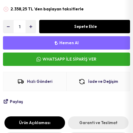
MAT
SELE KILIFI
SELE
2.358,25 TL 'den başlayan taksitlerle
VOLEYBOL
BİSİKLET 
Sepete Ekle
FUTBOL T
BİSİKLET 
BONE
SELE BORU
Hemen Al
BOKS DİŞLİ
BİSİKLET 
WHATSAPP İLE SİPARİŞ VER
BİSİKLET 
Hızlı Gönderi
İade ve Değişim
Paylaş
Ürün Açıklaması
Garanti ve Teslimat