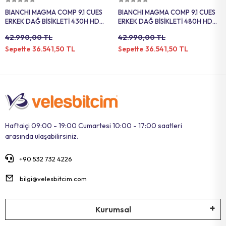
BIANCHI MAGMA COMP 9.1 CUES
BIANCHI MAGMA COMP 9.1 CUES
ERKEK DAĞ BİSİKLETİ 430H HD
ERKEK DAĞ BİSİKLETİ 480H HD
29 JANT 10 VİTES CELESTE
29 JANT 10 VİTES GRAPHITE
42.990,00 TL
42.990,00 TL
CELESTE
CELESTE
36.541,50 TL
36.541,50 TL
Sepette
Sepette
Haftaiçi 09:00 - 19:00 Cumartesi 10:00 - 17:00 saatleri
arasında ulaşabilirsiniz.
+90 532 732 4226
bilgi@velesbitcim.com
Kurumsal