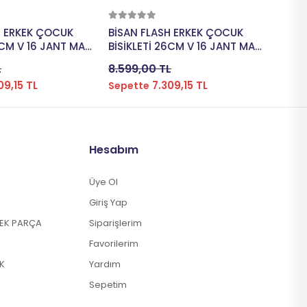
pete Ekle
Sepete Ekle
H ERKEK ÇOCUK
BİSAN FLASH ERKEK ÇOCUK
MOSS
6CM V 16 JANT MAT
BİSİKLETİ 26CM V 16 JANT MAT
ERKEK 
SİYAH SARI
16 JA
L
8.599,00 TL
12.49
09,15 TL
7.309,15 TL
Sepette
Sepe
Hesabım
Üye Ol
Giriş Yap
DEK PARÇA
Siparişlerim
Favorilerim
K
Yardım
Sepetim