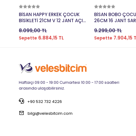
Sepete Ekle
Sepete E
BİSAN HAPPY ERKEK ÇOCUK
BİSAN BOBO ÇOCUK
BİSİKLETİ 21CM V 12 JANT AÇIK
26CM 16 JANT SA
MAVİ YEŞİL
8.099,00 TL
9.299,00 TL
6.884,15 TL
7.904,15 
Sepette
Sepette
Haftaiçi 09:00 - 19:00 Cumartesi 10:00 - 17:00 saatleri
arasında ulaşabilirsiniz.
+90 532 732 4226
bilgi@velesbitcim.com