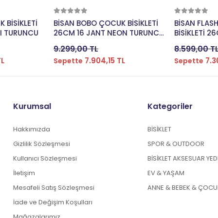
kle
Sepete Ekle
Se
 BİSİKLETİ
BİSAN BOBO ÇOCUK BİSİKLETİ
BİSAN FLAS
RI TURUNCU
26CM 16 JANT NEON TURUNCU
BİSİKLETİ 2
MAVİ
SİYAH YEŞİL
9.299,00 TL
8.599,00 T
TL
7.904,15 TL
7.3
Sepette
Sepette
Kurumsal
Kategoriler
Hakkımızda
BİSİKLET
Gizlilik Sözleşmesi
SPOR & OUTDOOR
Kullanıcı Sözleşmesi
BİSİKLET AKSESUAR YE
İletişim
EV & YAŞAM
Mesafeli Satış Sözleşmesi
ANNE & BEBEK & ÇOCU
İade ve Değişim Koşulları
Mağazalarımız