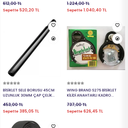
612,00 TL
1.224,00 TL
520,20 TL
1.040,40 TL
Sepette
Sepette
DİZLİK
HOPARLÖR
BİSİKLET İÇ
MAT
SELE KILIFI
SELE
VOLEYBOL
BİSİKLET 
FUTBOL TO
BİSİKLET 
BONE
SELE BORU
BOKS DİŞLİ
BİSİKLET 
Sepete Ekle
Sepete Ekle
BİSİKLET SELE BORUSU 45CM
WING BRAND S275 BİSİKLET
BİSİKLET 
UZUNLUK 30MM ÇAP ÇELİK
KİLİDİ ANAHTARLI KADRO
SİYAH
MONTELİ SİYAH
453,00 TL
737,00 TL
385,05 TL
626,45 TL
Sepette
Sepette