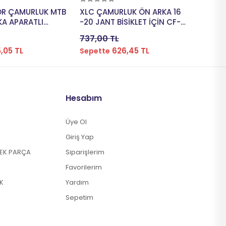
pete Ekle
Sepete Ekle
POR ÇAMURLUK MTB
XLC ÇAMURLUK ÖN ARKA 16
KA APARATLI
-20 JANT BİSİKLET İÇİN CF-
YAH CMR-105
065F-R SİYAH
737,00 TL
,05 TL
626,45 TL
Sepette
Hesabım
Üye Ol
Giriş Yap
DEK PARÇA
Siparişlerim
Favorilerim
K
Yardım
Sepetim