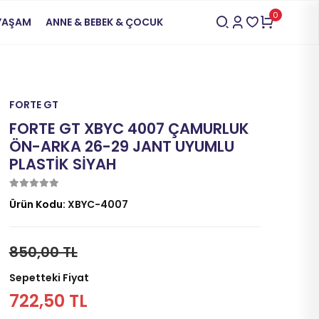
0
 YAŞAM
ANNE & BEBEK & ÇOCUK
FORTE GT
FORTE GT XBYC 4007 ÇAMURLUK
ÖN-ARKA 26-29 JANT UYUMLU
PLASTİK SİYAH
Ürün Kodu:
XBYC-4007
850,00 TL
Sepetteki Fiyat
722,50 TL