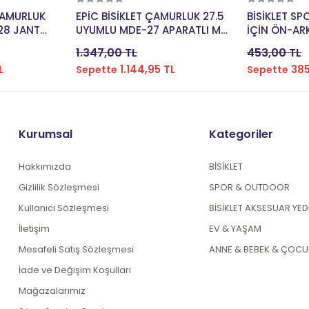
kle
Sepete Ekle
Se
ÇAMURLUK
EPİC BİSİKLET ÇAMURLUK 27.5
BİSİKLET S
28 JANT
UYUMLU MDE-27 APARATLI MTB
İÇİN ÖN-AR
İYAH CMR-
PLASTİK SİYAH CMR-109
PLASTİK Sİ
1.347,00 TL
453,00 TL
L
1.144,95 TL
385
Sepette
Sepette
Kurumsal
Kategoriler
Hakkımızda
BİSİKLET
Gizlilik Sözleşmesi
SPOR & OUTDOOR
Kullanıcı Sözleşmesi
BİSİKLET AKSESUAR YE
İletişim
EV & YAŞAM
Mesafeli Satış Sözleşmesi
ANNE & BEBEK & ÇOCU
İade ve Değişim Koşulları
Mağazalarımız