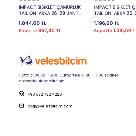
Sepete Ekle
Sepete E
İMPACT BİSİKLET ÇAMURLUK
İMPACT BİSİKLET 
TAIL ÖN-ARKA 26-29 JANT
TAIL ÖN-ARKA 26-
UYUMLU PLASTİK SİYAH CMR-
UYUMLU PLASTİK S
1.044,00 TL
1.196,00 TL
116
114
887,40 TL
1.016,60 T
Sepette
Sepette
Haftaiçi 09:00 - 19:00 Cumartesi 10:00 - 17:00 saatleri
arasında ulaşabilirsiniz.
+90 532 732 4226
bilgi@velesbitcim.com