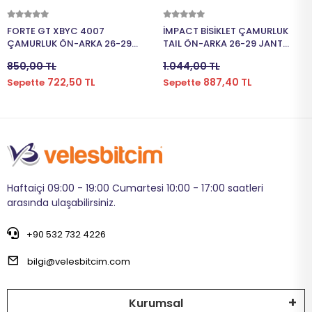
Sepete Ekle
Sepete Ekle
FORTE GT XBYC 4007
İMPACT BİSİKLET ÇAMURLUK
ÇAMURLUK ÖN-ARKA 26-29
TAIL ÖN-ARKA 26-29 JANT
JANT UYUMLU PLASTİK SİYAH
UYUMLU PLASTİK SİYAH CMR-
850,00 TL
1.044,00 TL
116
722,50 TL
887,40 TL
Sepette
Sepette
Haftaiçi 09:00 - 19:00 Cumartesi 10:00 - 17:00 saatleri
arasında ulaşabilirsiniz.
+90 532 732 4226
bilgi@velesbitcim.com
Kurumsal