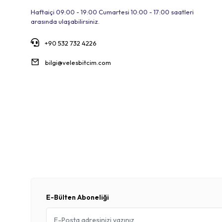
DIESEL
Haftaiçi 09:00 - 19:00 Cumartesi 10:00 - 17:00 saatleri
DİGER
arasında ulaşabilirsiniz.
DSI
+90 532 732 4226
DYNAMIC
bilgi@velesbitcim.com
EDA
EPİC
FORTE GT
GHOST
GİANT
GIYO
HANG SHIN
HATTRICK
HOUSE PLUS
E-Bülten Aboneliği
İMPACT