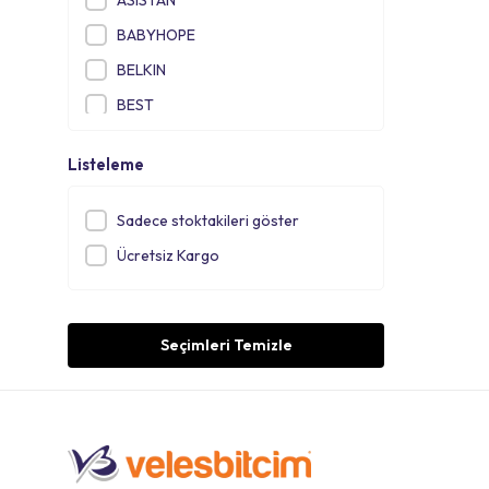
ASISTAN
BABYHOPE
BELKIN
BEST
BIANCHI
Listeleme
BİSAN
BYTE ORTLES
Sadece stoktakileri göster
CAMARO
Ücretsiz Kargo
CARRARO
CHAOYANG
Seçimleri Temizle
COOLMAX
CORELLİ
CST
DCR